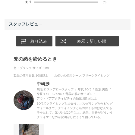
★
1
(0)
絞り込み
表示：新しい順
兜の緒を締めるとき
色：ブラック
サイズ：M/L
製品の使用日数
:10日以上
お使いの使用シーン
:フリークライミング
中嶋渉
属性:ロストアロースタッフ
年代:
30代
性別:
男性
身長:
171～175cm
普段の服のサイズ:
L
アウトドアアクティビティの頻度:
週1回以上
10代でクライミングと出会う。ボルダリングからビッグ
ウォールまで、クライミングと名の付くものはなんでも
手を出して、気づけば20年以上。結果、自分がどういう
クライマーなのか説明がしにくくて困っている。