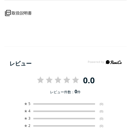
picture_as_pdf
取扱説明書
レビュー
0.0
0
レビュー件数：
件
★
5
(0)
★
4
(0)
★
3
(0)
★
2
(0)