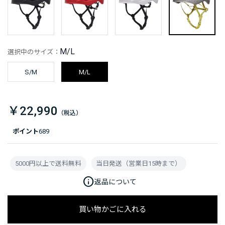
M/L
選択中のサイズ：
S/M
M/L
￥22,990
ポイント
689
5000円以上で送料無料
当日発送（営業日15時まで）
info
返品について
買い物かごに入れる