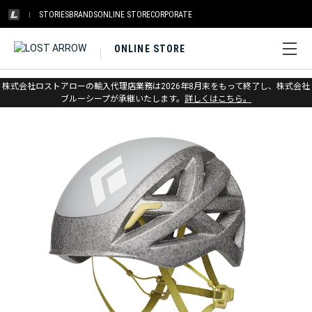
STORIES
BRANDS
ONLINE STORE
CORPORATE
ONLINE STORE
ホーム
>
ブラックダイヤモンド
>
クライミング
>
ヘルメット
株式会社ロストアローの輸入代理店業務は2026年8月末をもって終了し、株式会社
ブルーシープが承継いたします。
詳しくはこちら。