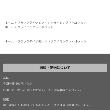
クライミング用のヘルメットに求めることはシンプルに
２つ。まず軽いこと、そして登りを妨げないことです。
軽さの点で言えば、ベイパーはその決定版と言っていい
でしょう。モデルチェンジで更に軽くなり、現在市場に
ホーム
>
ブラックダイヤモンド
>
クライミング
>
ヘルメット
ホーム
>
クライミング
>
ヘルメット
あるあらゆるヘルメットの中でも最も軽い部類に入りま
す。そのうえでフォームの素材や頭頂部に内蔵されたシ
ートなどにより、頭を保護する機能はむしろ向上してい
ホーム
>
ブラックダイヤモンド
>
クライミング
>
ヘルメット
る。ただ肉抜きを大胆にしただけではないアップデート
には、好感を覚えます。
そして登りを妨げないという点については、ベイパーは
軽量でありながらストラップのデザインが工夫されてお
送料・配送について
り、細かな調節によってフィット感が高くなっていま
す。僕は頭のハチが張っているので、ヘルメットの形に
送料
全国一律 500円（税込）
よってはM/Lサイズでも窮屈に感じることが多いです
（場合によっては孫悟空のように締め付けられて頭が痛
※ 5000円（税込）以上のお買い上げで
送料無料
となります。
いことも）。が、ベイパーは作りがワイドなので、その
配送
心配もありません。それでいてヘッドランプ用のクリッ
弊社営業日の15時までにいただいたご注文は
当日出荷
いたします。
プなどの張り出しも少ないため、視界がほとんど遮られ