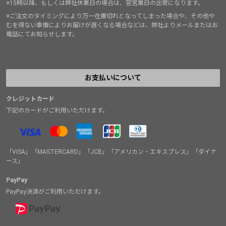
※15時以降、もしくは弊社休業日の場合は、翌営業日の出荷になります。
ず、着用感にさえ慣れてしまえばシビアなクライミング
※ご注文のタイミングにより万一在庫切れとなってしまった場合や、その他や
でも問題なくできます。
むを得ない事情によりお届けが遅くなる場合などは、弊社よりメールまたはお
電話にてお知らせします。
上記のような使用場面である以上、僕の中では「ヘルメ
ットを被る＝リスクを許容する」という関連付けができ
ています。ほぼ、条件反射的と言っていいでしょう。ヘ
お支払いについて
ルメットを被りストラップを締めれば、自然と気も引き
締まる。武士が出陣のときに被った兜や果たしあいに望
クレジットカード
む侍の鉢巻きのように、危険を排除せずむしろ受け入れ
下記のカードがご利用いただけます。
て挑戦するとき、そのストラップを握るもの。
それが僕にとってのヘルメットです。
「VISA」「MASTERCARD」「JCB」「アメリカン・エキスプレス」「ダイナ
ース」
PayPay
PayPay決済がご利用いただけます。