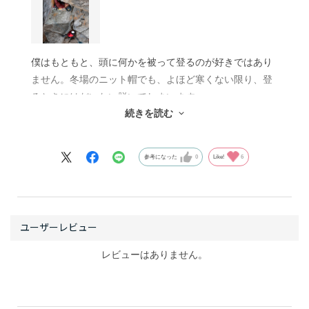
僕はもともと、頭に何かを被って登るのが好きではあり
ません。冬場のニット帽でも、よほど寒くない限り、登
るときにはだいたい脱いでしまいます。
続きを読む
ただし、ヘルメットは例外です。長い墜落のリスクがあ
るルートや、落石などの危険から身を守りたい場面では
参考になった
0
Like!
6
着用しています。...と書くと、なんだか安全への意識が
高そうですが、実際はなんてことない理由です。
学生の頃、マイブームだったイギリスのクライミングシ
ーンで、ヘルメットを被った当地のクライマーたちが冒
険的なクライミングにガンガン挑んでいる姿があまりに
レビューはありません。
も格好よく、一気に感化されてしまった、というだけで
す。実はそういうミーハーなところがあるのです。