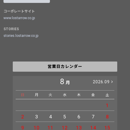
コーポレートサイト
www.lostarrow.co.jp
STORIES
stories.lostarrow.co.jp
営業日カレンダー
8
2026.09
月
日
月
火
水
木
金
土
日
1
2
3
4
5
6
7
8
6
9
10
11
12
13
14
15
13