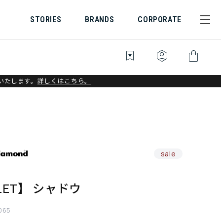
STORIES
BRANDS
CORPORATE
bookmark_star
identity_platform
shopping_bag
いたします。
詳しくはこちら。
sale
LET】 シャドウ
065