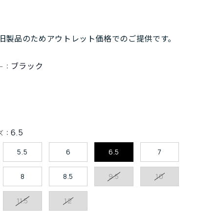
旧製品のためアウトレット価格でのご提供です。
ブラック
ー：
6.5
ズ：
5.5
6
6.5
7
8
8.5
9.5
10
11.5
12