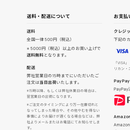
送料・配送について
お支払
送料
クレジ
全国一律 500円（税込）
下記の
※ 5000円（税込）以上のお買い上げで
送料無料
となります。
「VISA
配送
リカン・
弊社営業日の15時までにいただいたご
PayPay
注文は
当日出荷
いたします。
PayP
※15時以降、もしくは弊社休業日の場合は、
翌営業日の出荷になります。
※ご注文のタイミングにより万一在庫切れと
なってしまった場合や、その他やむを得ない
Amazon
事情によりお届けが遅くなる場合などは、弊
社よりメールまたはお電話にてお知らせしま
Amaz
す。