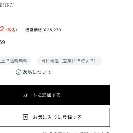
選び方
2
通常価格 ￥28,270
69
円以上で送料無料
当日発送（営業日15時まで）
info
返品について
カートに追加する
お気に入りに登録する