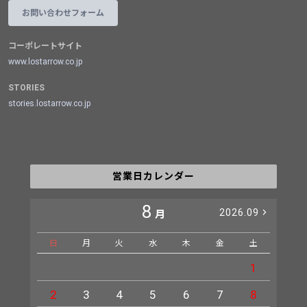
お問い合わせフォーム
コーポレートサイト
www.lostarrow.co.jp
STORIES
stories.lostarrow.co.jp
営業日カレンダー
8
2026.09
月
日
月
火
水
木
金
土
日
1
2
3
4
5
6
7
8
6