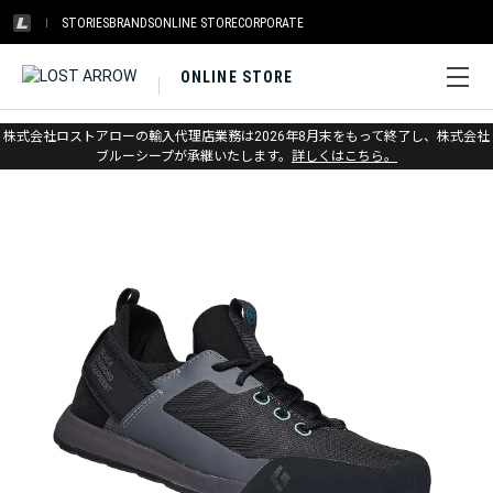
STORIES
BRANDS
ONLINE STORE
CORPORATE
ONLINE STORE
ホーム
>
アウトレット
>
登山靴・シューズ
株式会社ロストアローの輸入代理店業務は2026年8月末をもって終了し、株式会社
ブルーシープが承継いたします。
詳しくはこちら。