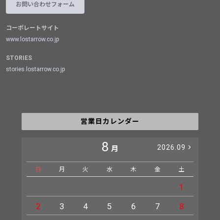
お問い合わせフォーム
コーポレートサイト
www.lostarrow.co.jp
STORIES
stories.lostarrow.co.jp
営業日カレンダー
8
2026.09
月
日
月
火
水
木
金
土
日
1
2
3
4
5
6
7
8
6