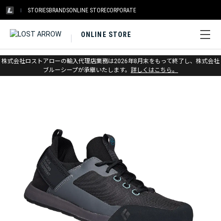
STORIES
BRANDS
ONLINE STORE
CORPORATE
ONLINE STORE
ホーム
>
アウトレット
>
登山靴・シューズ
株式会社ロストアローの輸入代理店業務は2026年8月末をもって終了し、株式会社
ブルーシープが承継いたします。
詳しくはこちら。