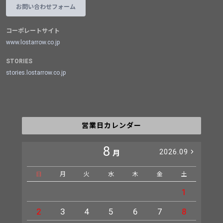
お問い合わせフォーム
コーポレートサイト
www.lostarrow.co.jp
STORIES
stories.lostarrow.co.jp
営業日カレンダー
8
2026.09
月
日
月
火
水
木
金
土
日
1
2
3
4
5
6
7
8
6