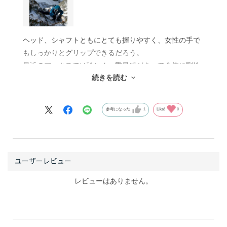
ヘッド、シャフトともにとても握りやすく、女性の手で
もしっかりとグリップできるだろう。
最近のアックスでは珍しく、重量感があって全体に剛性
続きを読む
を感じられる。クラックにトルキングしても安心だ。振
ってみると、ヘッドに重心があるので抜群に撃ち込みや
すい。ガイド時は氷をカッティングしたり、アンカーを
参考になった
1
Like!
0
埋めるためにスロットを掘ったりするのでその際の振り
下ろしも楽だ。
シャフトのカーブはちょうどよく、ホンメルも使いやす
い仕様。
北アルプスのクラシックルートはほとんどベノムで登れ
る。頑丈で壊れないが正義。男前な、頼れるアックス
レビューはありません。
だ。