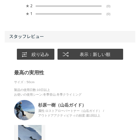
★
2
(0)
★
1
(0)
絞り込み
表示：新しい順
最高の実用性
サイズ：50cm
製品の使用日数
:10日以上
お使いの使用シーン
:冬季登山,冬季クライミング
杉原一樹（山岳ガイド）
属性:ロストアローパートナー（山岳ガイド）
アウトドアアクティビティの頻度:
週1回以上