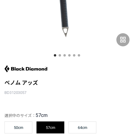
grid_view
ベノム アッズ
BD31203057
57cm
選択中のサイズ：
50cm
57cm
64cm