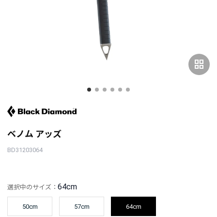
grid_view
ベノム アッズ
BD31203064
64cm
選択中のサイズ：
50cm
57cm
64cm