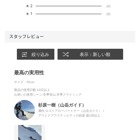
★
2
(0)
★
1
(0)
絞り込み
表示：新しい順
最高の実用性
サイズ：50cm
製品の使用日数
:10日以上
お使いの使用シーン
:冬季登山,冬季クライミング
杉原一樹（山岳ガイド）
属性:ロストアローパートナー（山岳ガイド）
アウトドアアクティビティの頻度:
週1回以上