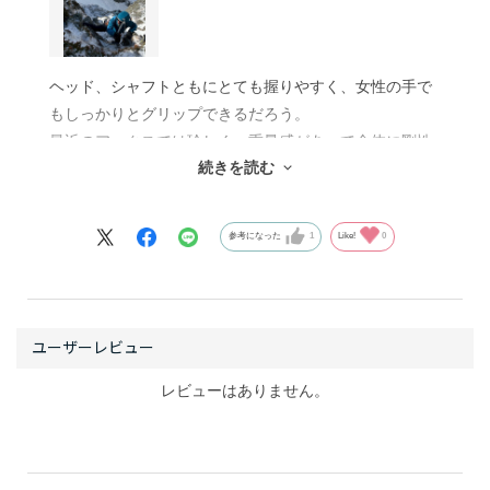
ヘッド、シャフトともにとても握りやすく、女性の手で
もしっかりとグリップできるだろう。
最近のアックスでは珍しく、重量感があって全体に剛性
続きを読む
を感じられる。クラックにトルキングしても安心だ。振
ってみると、ヘッドに重心があるので抜群に撃ち込みや
すい。ガイド時は氷をカッティングしたり、アンカーを
参考になった
1
Like!
0
埋めるためにスロットを掘ったりするのでその際の振り
下ろしも楽だ。
シャフトのカーブはちょうどよく、ホンメルも使いやす
い仕様。
北アルプスのクラシックルートはほとんどベノムで登れ
る。頑丈で壊れないが正義。男前な、頼れるアックス
レビューはありません。
だ。