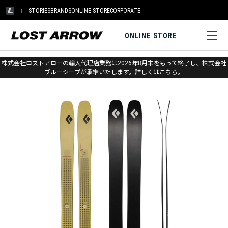
STORIES
BRANDS
ONLINE STORE
CORPORATE
ONLINE STORE
ホーム
>
ブラックダイヤモンド
>
スキー
>
スキー板
株式会社ロストアローの輸入代理店業務は2026年8月末をもって終了し、株式会社
ブルーシープが承継いたします。
詳しくはこちら。