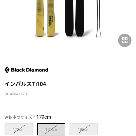
grid_view
インパルスTi104
BD40642179
179cm
選択中のサイズ：
172cm
179cm
186cm