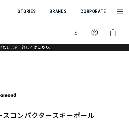
STORIES
BRANDS
CORPORATE
bookmark_star
identity_platform
shopping_bag
いたします。
詳しくはこちら。
ースコンパクタースキーポール