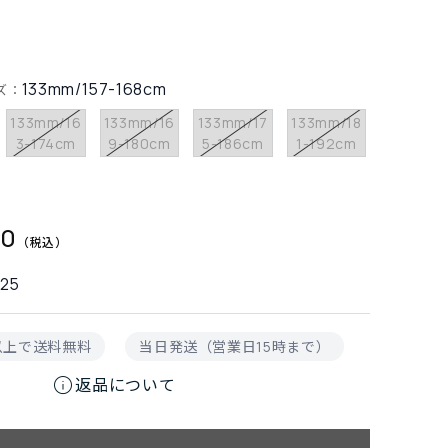
133mm/157-168cm
ズ：
133mm/16
133mm/16
133mm/17
133mm/18
3-174cm
9-180cm
5-186cm
1-192cm
00
825
円以上で送料無料
当日発送（営業日15時まで）
info
返品について