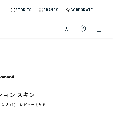
STORIES
BRANDS
CORPORATE
bookmark_star
identity_platform
shopping_bag
ション スキン
5.0
（1）
レビューを見る