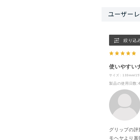
絞り込
使いやすい
サイズ：133mm/157
製品の使用日数
:
グリップの評
モヘヤより嵩