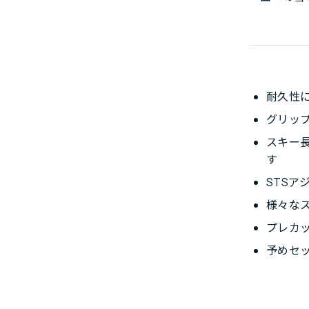
耐久性
グリッ
スキー
す
STSア
様々な
プレカ
予めセ