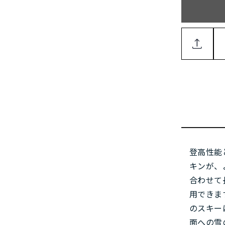
登高性能
キンが、
合わせて
用できま
のスキー
面への雪