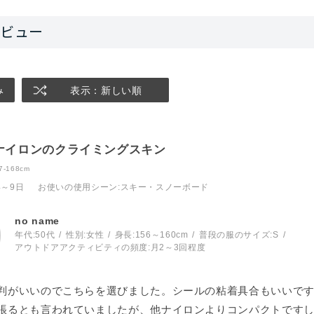
み
表示：新しい順
ナイロンのクライミングスキン
-168cm
4～9日
お使いの使用シーン
:スキー・スノーボード
no name
年代:
50代
性別:
女性
身長:
156～160cm
普段の服のサイズ:
S
アウトドアアクティビティの頻度:
月2～3回程度
判がいいのでこちらを選びました。シールの粘着具合もいいで
張るとも言われていましたが、他ナイロンよりコンパクトです