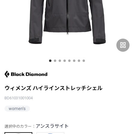
grid_view
ウィメンズ ハイラインストレッチシェル
BD61031001004
women's
アンスラサイト
選択中のカラー：