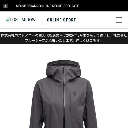
STORIES
BRANDS
ONLINE STORE
CORPORATE
ONLINE STORE
ホーム
>
ブラックダイヤモンド
>
アパレル
>
ジャケット
株式会社ロストアローの輸入代理店業務は2026年8月末をもって終了し、株式会社
>
アウターシェル
ブルーシープが承継いたします。
詳しくはこちら。