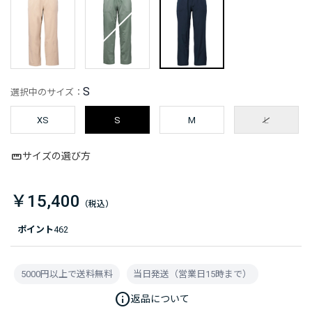
S
選択中のサイズ：
XS
S
M
L
サイズの選び方
￥15,400
ポイント
462
5000円以上で送料無料
当日発送（営業日15時まで）
info
返品について