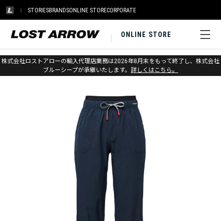
STORIES
BRANDS
ONLINE STORE
CORPORATE
ONLINE STORE
ホーム
>
ブラックダイヤモンド
>
アパレル
>
ボトムス
>
パンツ
株式会社ロストアローの輸入代理店業務は2026年8月末をもって終了し、株式会社
ブルーシープが承継いたします。
詳しくはこちら。