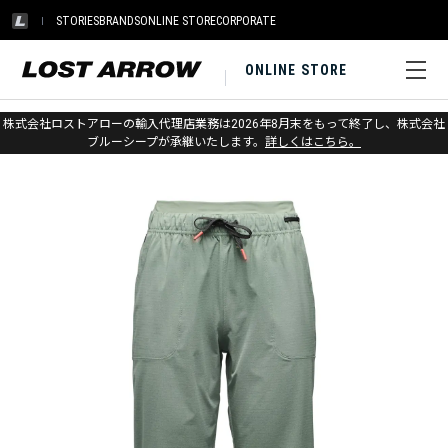
STORIES
BRANDS
ONLINE STORE
CORPORATE
ONLINE STORE
ホーム
>
ブラックダイヤモンド
>
アパレル
>
ボトムス
>
パンツ
株式会社ロストアローの輸入代理店業務は2026年8月末をもって終了し、株式会社
ブルーシープが承継いたします。
詳しくはこちら。