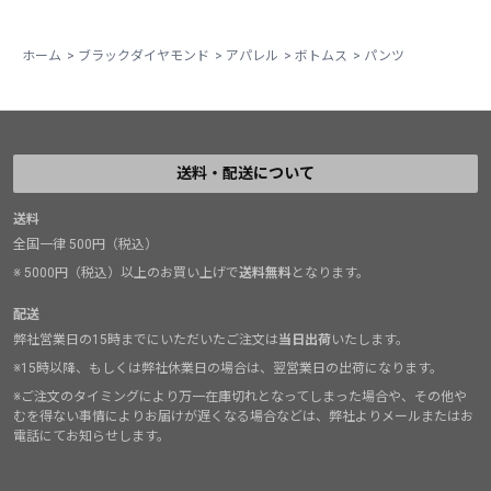
ホーム
>
ブラックダイヤモンド
>
アパレル
>
ボトムス
>
パンツ
送料・配送について
送料
全国一律 500円（税込）
※ 5000円（税込）以上のお買い上げで
送料無料
となります。
配送
弊社営業日の15時までにいただいたご注文は
当日出荷
いたします。
※15時以降、もしくは弊社休業日の場合は、翌営業日の出荷になります。
※ご注文のタイミングにより万一在庫切れとなってしまった場合や、その他や
むを得ない事情によりお届けが遅くなる場合などは、弊社よりメールまたはお
電話にてお知らせします。