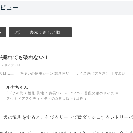
み
表示：新しい順
が擦れても破れない！
ボン
サイズ：M
10日以上
お使いの使用シーン
:普段使い
サイズ感（大きさ）
:丁度よい
ルナちゃん
年代:
50代
性別:
男性
身長:
171～175cm
普段の服のサイズ:
M
アウトドアアクティビティの頻度:
月2～3回程度
、犬の散歩をすると、伸びるリードで猛ダッシュするレトリー