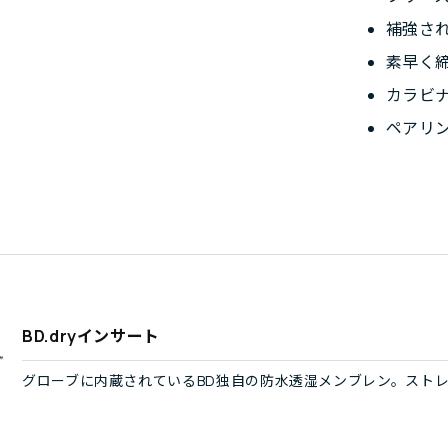
補強さ
素早く
カラビ
ペアリ
BD.dryインサート
グローブに内蔵されているBD独自の防水透湿メンブレン。スト