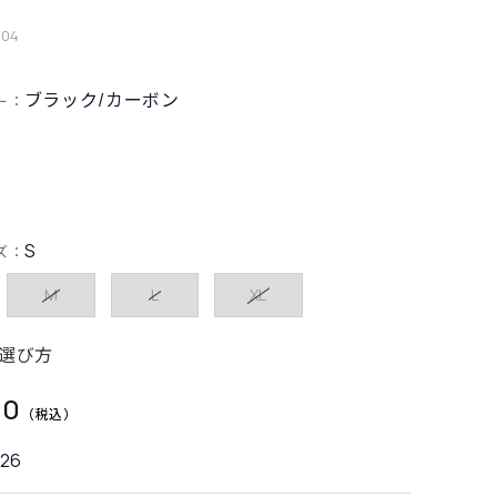
004
ブラック/カーボン
ー：
S
ズ：
M
L
XL
選び方
00
726