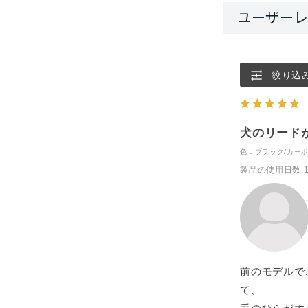
絞り込
犬のリード
色：ブラック/カー
製品の使用日数
:
前のモデルで
て、