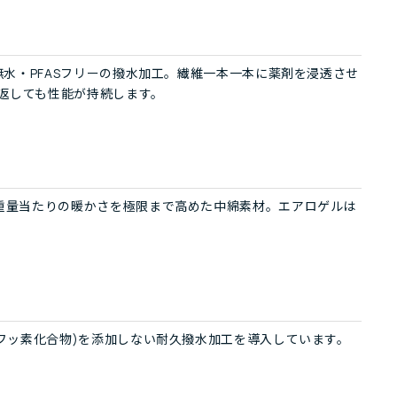
無水・PFASフリーの撥水加工。繊維一本一本に薬剤を浸透させ
返しても性能が持続します。
、重量当たりの暖かさを極限まで高めた中綿素材。エアロゲルは
機フッ素化合物)を添加しない耐久撥水加工を導入しています。