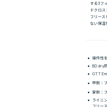
する3フ
ドクロス
フリース
ない保温
操作性
BD.d
GTT E
甲側：プ
掌側：プ
ライニ
フリー