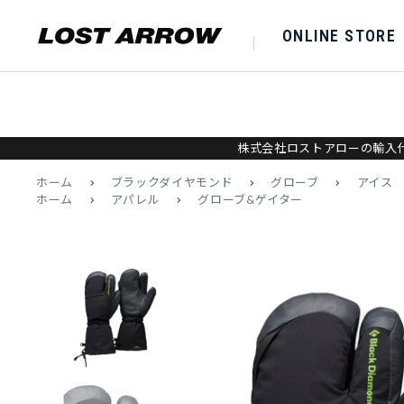
ONLINE STORE
株式会社ロストアローの輸入代
ホーム
>
ブラックダイヤモンド
>
グローブ
>
アイス
ホーム
>
アパレル
>
グローブ&ゲイター