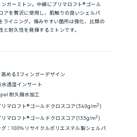
ィンガーミトン。中綿にプリマロフト®ゴール
コアを贅沢に使用し、肌触りの良いシェルパ
をライニング。傷みやすい箇所は強化、比類の
性と耐久性を発揮するミトンです。
を高める3フィンガーデザイン
ry防水透湿インサート
mpel 耐久撥水加工
2
リマロフト®ゴールドクロスコア(340g/m
)
2
リマロフト®ゴールドクロスコア(133g/m
)
ング：100％リサイクルポリエステル製シェルパ
ス