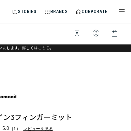
STORIES
BRANDS
CORPORATE
bookmark_star
identity_platform
shopping_bag
いたします。
詳しくはこちら。
イン3フィンガーミット
5.0
（1）
レビューを見る