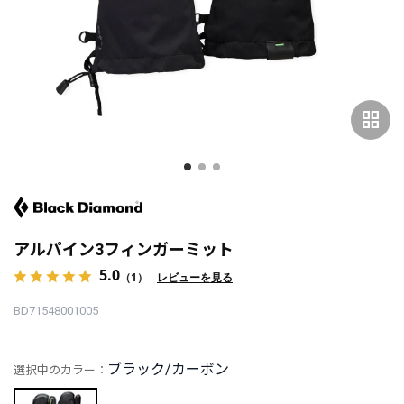
grid_view
アルパイン3フィンガーミット
5.0
（1）
レビューを見る
BD71548001005
ブラック/カーボン
選択中のカラー：