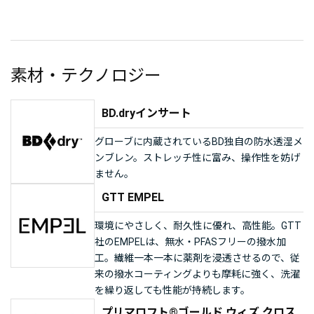
素材・テクノロジー
BD.dryインサート
グローブに内蔵されているBD独自の防水透湿メ
ンブレン。ストレッチ性に富み、操作性を妨げ
ません。
GTT EMPEL
環境にやさしく、耐久性に優れ、高性能。GTT
社のEMPELは、無水・PFASフリーの撥水加
工。繊維一本一本に薬剤を浸透させるので、従
来の撥水コーティングよりも摩耗に強く、洗濯
を繰り返しても性能が持続します。
プリマロフト®ゴールド ウィズ クロス