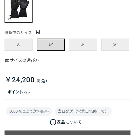
M
選択中のサイズ：
S
M
L
XL
サイズの選び方
￥24,200
ポイント
726
5000円以上で送料無料
当日発送（営業日15時まで）
info
返品について