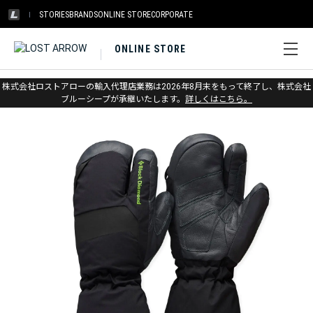
STORIES
BRANDS
ONLINE STORE
CORPORATE
ONLINE STORE
ホーム
>
ブラックダイヤモンド
>
グローブ
>
アイス
株式会社ロストアローの輸入代理店業務は2026年8月末をもって終了し、株式会社
ブルーシープが承継いたします。
詳しくはこちら。