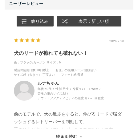
絞り込み
表示：新しい順
2026.2.20
犬のリードが擦れても破れない！
色：ブラック/カーボン
サイズ：M
製品の使用日数
:10日以上
お使いの使用シーン
:普段使い
サイズ感（大きさ）
:丁度よい
フィット感
:普通
ルナちゃん
年代:
50代
性別:
男性
身長:
171～175cm
普段の服のサイズ:
M
アウトドアアクティビティの頻度:
月2～3回程度
前のモデルで、犬の散歩をすると、伸びるリードで猛ダ
ッシュするレトリーバーを制動して、
手のひらがすぐ破けていたが、このモデルはあて布
続きを読む
（革）があるので、全く破れない！