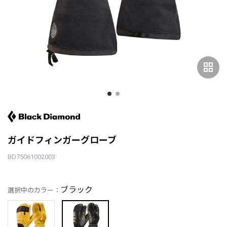
grid_view
ガイドフィンガーグローブ
BD75061002003
ブラック
選択中のカラー：