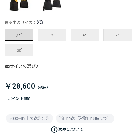
XS
選択中のサイズ：
XS
S
M
L
XL
サイズの選び方
￥28,600
ポイント
858
5000円以上で送料無料
当日発送（営業日15時まで）
info
返品について