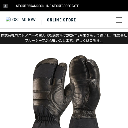
STORIES
BRANDS
ONLINE STORE
CORPORATE
ONLINE STORE
ホーム
>
ブラックダイヤモンド
>
グローブ
>
スキー
株式会社ロストアローの輸入代理店業務は2026年8月末をもって終了し、株式会社
ブルーシープが承継いたします。
詳しくはこちら。