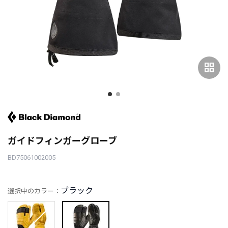
grid_view
ガイドフィンガーグローブ
BD75061002005
ブラック
選択中のカラー：