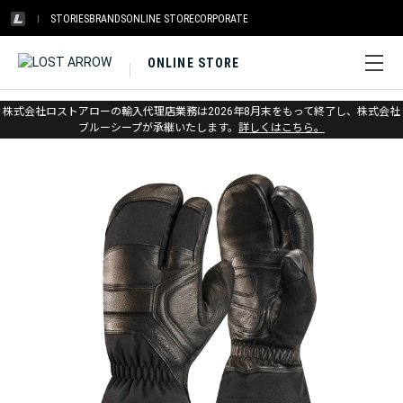
STORIES
BRANDS
ONLINE STORE
CORPORATE
ONLINE STORE
ホーム
>
ブラックダイヤモンド
>
グローブ
>
スキー
株式会社ロストアローの輸入代理店業務は2026年8月末をもって終了し、株式会社
ブルーシープが承継いたします。
詳しくはこちら。