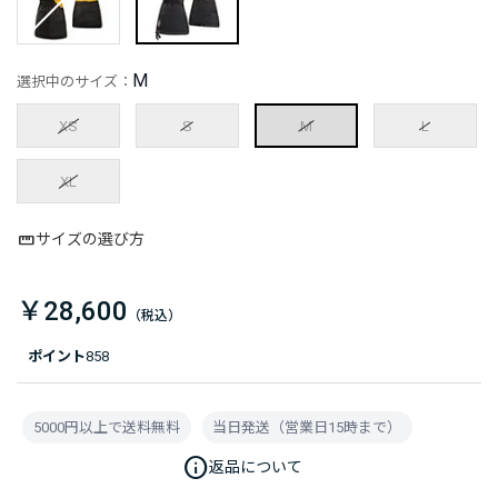
M
選択中のサイズ：
XS
S
M
L
XL
サイズの選び方
￥28,600
ポイント
858
5000円以上で送料無料
当日発送（営業日15時まで）
info
返品について