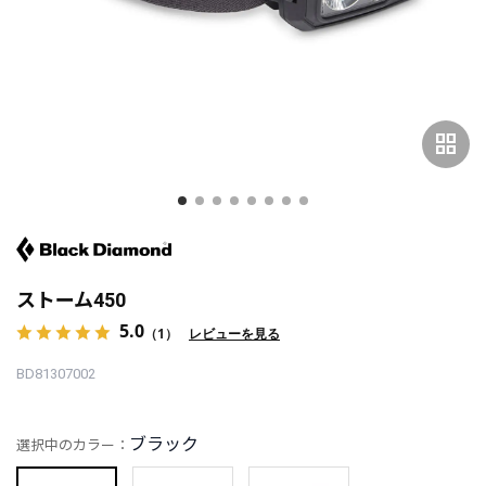
grid_view
ストーム450
5.0
（1）
レビューを見る
BD81307002
ブラック
選択中のカラー：