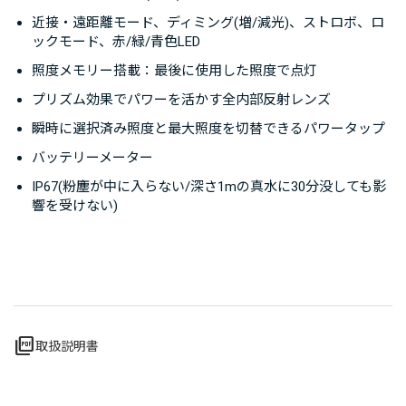
近接・遠距離モード、ディミング(増/減光)、ストロボ、ロ
ックモード、赤/緑/青色LED
照度メモリー搭載：最後に使用した照度で点灯
プリズム効果でパワーを活かす全内部反射レンズ
瞬時に選択済み照度と最大照度を切替できるパワータップ
バッテリーメーター
IP67(粉塵が中に入らない/深さ1mの真水に30分没しても影
響を受けない)
picture_as_pdf
取扱説明書