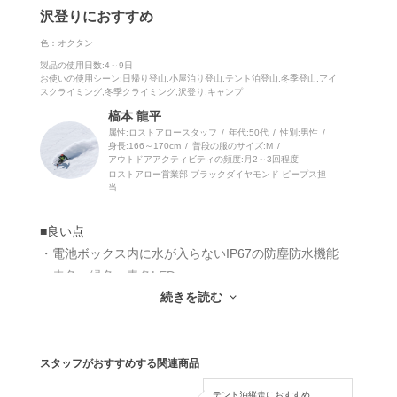
沢登りにおすすめ
色：オクタン
製品の使用日数
:4～9日
お使いの使用シーン
:日帰り登山,小屋泊り登山,テント泊登山,冬季登山,アイ
スクライミング,冬季クライミング,沢登り,キャンプ
槁本 龍平
属性:ロストアロースタッフ
年代:
50代
性別:
男性
身長:
166～170cm
普段の服のサイズ:
M
アウトドアアクティビティの頻度:
月2～3回程度
ロストアロー営業部 ブラックダイヤモンド ピープス担
当
■良い点
・電池ボックス内に水が入らないIP67の防塵防水機能
・赤色、緑色、青色LED
続きを読む
■いまいちな点
・明るいゆえにスポットよりも短い電池寿命
スタッフがおすすめする関連商品
沢登りは濡れることが前提で、それはヘッドランプも同
テント泊縦走におすすめ