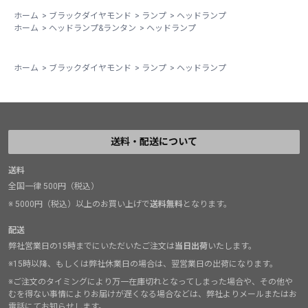
ホーム
>
ブラックダイヤモンド
>
ランプ
>
ヘッドランプ
ホーム
>
ヘッドランプ&ランタン
>
ヘッドランプ
ホーム
>
ブラックダイヤモンド
>
ランプ
>
ヘッドランプ
送料・配送について
送料
全国一律 500円（税込）
※ 5000円（税込）以上のお買い上げで
送料無料
となります。
配送
弊社営業日の15時までにいただいたご注文は
当日出荷
いたします。
※15時以降、もしくは弊社休業日の場合は、翌営業日の出荷になります。
※ご注文のタイミングにより万一在庫切れとなってしまった場合や、その他や
むを得ない事情によりお届けが遅くなる場合などは、弊社よりメールまたはお
電話にてお知らせします。