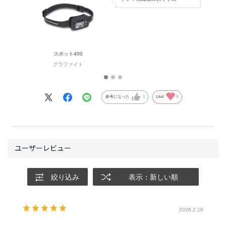
様です。
数日の山行ともなればヘッドランプを乾かすこともでき
ません。
スポット、コズモはIPX8防水性能を持ちますが、電池ボ
スポット400
ックス内に水は入ります。
グラファイト
これは基盤を完全密封することで水没してもライトが機
能する構造なのです。
そのため、スポット、コズモは電池ボックスに水が入っ
参考になった
1
Like!
0
たら、使用後に乾燥させることが必要です。
数日の沢登りでは電池ボックス内を乾かすことはできま
せん。そのような状況ではスポット、コズモは電池ボッ
クス内の端子が錆びるリスクが生じます。
しかし、ストームは防塵防水構造のため電池ボックス内
にほこりや水が入りません。
絞り込み
表示：新しい順
そのため、端子の錆を気にすることなく、数日の沢登り
でも安心して使うことができるのです。
（簡単に説明すると防塵等級はヘッドランプ中にほこり
2026.2.19
が入らないかどうかの等級、防水等級はヘッドランプが