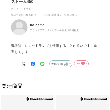
ストーム450
水没しても機能するかの等級です）
色：クリークブルー
製品の使用日数
:10日以上
お使いの使用シーン
:普段使い
また、ストームには赤色LEDのほかに緑色、青色LEDが
装備されています。これは赤色LEDだと多色刷りの地図
no name
を見たときに赤い線や緑の線が見えなくなることを軽減
アウトドアアクティビティの頻度:
月1回程度
するために装備されています。
普段は主にレッドランプを使用することが多いです、重
ストームはその名の通り、嵐のように激しく濡れる環境
宝してます。
で真価を発揮するのです。
参考になった
0
Like!
2
関連商品