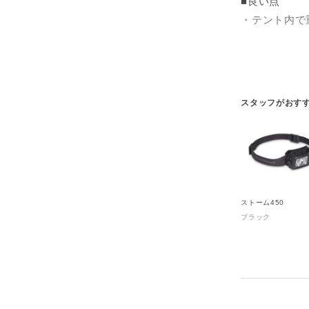
■良い点
・テント内で
・最大照度へ
・電池残量が
・IPX8の防
スタッフがおす
■いまいちな
・値段が少し
テント内には
かといってテ
ストーム450
ん。
ブラック
そんな時にス
近接LEDは
に掛ければラ
メインLED