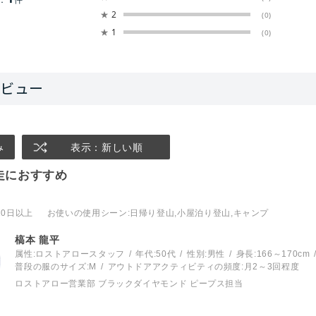
★
2
(0)
★
1
(0)
み
表示：新しい順
走におすすめ
10日以上
お使いの使用シーン
:日帰り登山,小屋泊り登山,キャンプ
槁本 龍平
属性:ロストアロースタッフ
年代:
50代
性別:
男性
身長:
166～170cm
普段の服のサイズ:
M
アウトドアアクティビティの頻度:
月2～3回程度
ロストアロー営業部 ブラックダイヤモンド ピープス担当