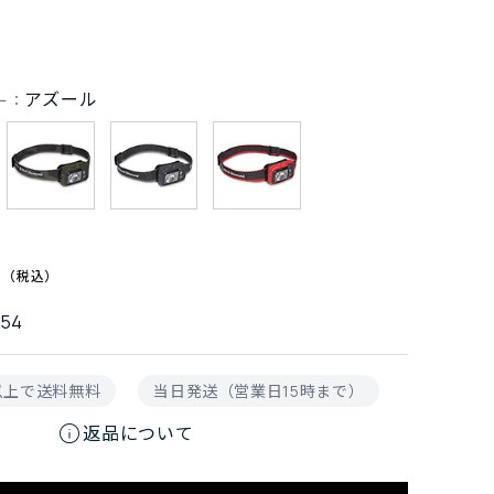
アズール
ー：
0
254
円以上で送料無料
当日発送（営業日15時まで）
info
返品について