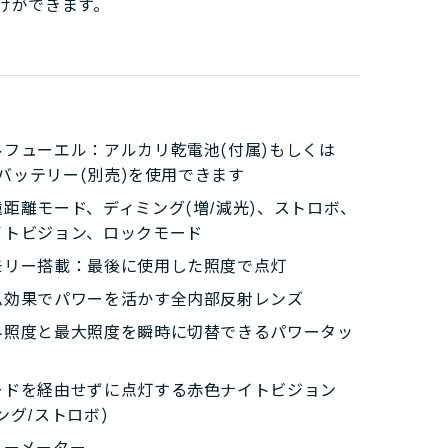
けができます。
ルフューエル：アルカリ乾電池(付属)もしくは
00バッテリー(別売)を使用できます
距離モード、ディミング(増/減光)、ストロボ、
イトビジョン、ロックモード
モリー搭載：最後に使用した照度で点灯
ム効果でパワーを活かす全内部反射レンズ
み照度と最大照度を瞬時に切替できるパワータッ
ードを経由せずに点灯する赤色ナイトビジョン
ング/ストロボ)
リーメーター