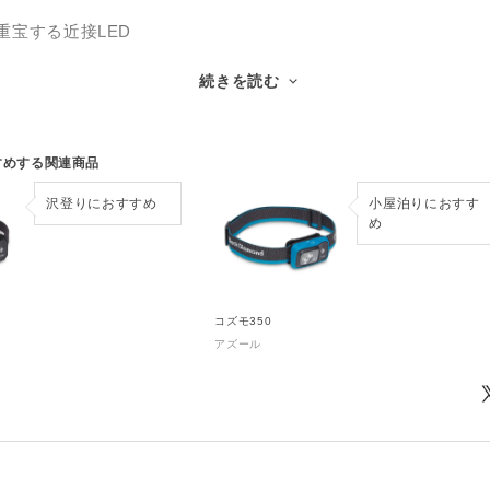
重宝する近接LED
瞬時に切替できるパワータップ
続きを読む
分かりやすいバッテリーメーター
水機能
すめする関連商品
点
沢登りにおすすめ
小屋泊りにおすす
高い
め
山小屋のような照明はありません。
ント内ではコズモのメインLEDのように遠くを明るく照らす必
コズモ350
アズール
ポットの近接LEDがとても重宝します。
照射範囲が広く、メインLEDほど明るくありませんが、テント上
ンタンのように使えます。
よりも消費電力が小さいので電池を長く持たせられるメリットも