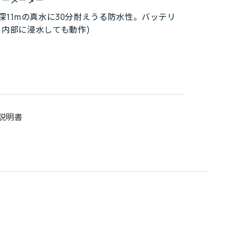
(水深1.1mの真水に30分耐えうる防水性。バッテリ
ス内部に浸水しても動作)
説明書