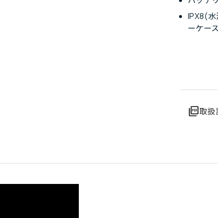
IPX8
ーケー
picture_as_pdf
取扱