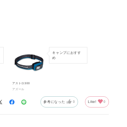
キャンプにおすす
め
要もありませ
アストロ300
アズール
部の細引きなど
参考になった
0
Like!
0
あります。