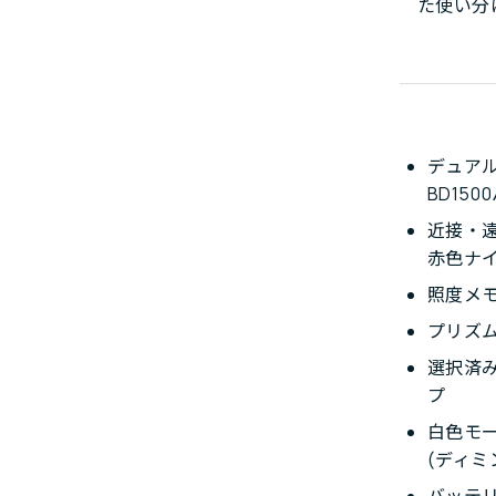
た使い分
デュア
BD15
近接・遠
赤色ナ
照度メ
プリズ
選択済
プ
白色モ
(ディミ
バッテ