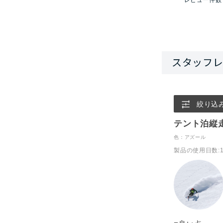
絞り込
テント泊縦
色：アズール
製品の使用日数
: