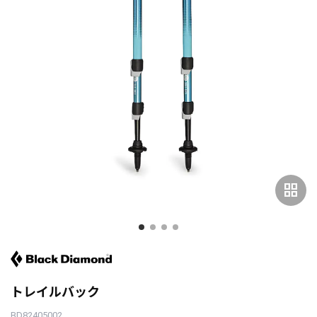
grid_view
トレイルバック
BD82405002