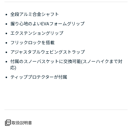
全段アルミ合金シャフト
握り心地のよいEVAフォームグリップ
エクステンショングリップ
フリックロックを搭載
アジャスタブルウェビングストラップ
付属のスノーバスケットに交換可能(スノーハイクまで対
応)
ティッププロテクターが付属
picture_as_pdf
取扱説明書