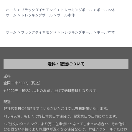
ホーム
>
ブラックダイヤモンド
>
トレッキングポール
>
ポール本体
ホーム
>
トレッキングポール
>
ポール本体
ホーム
>
ブラックダイヤモンド
>
トレッキングポール
>
ポール本体
送料・配送について
送料
全国一律 500円（税込）
※ 5000円（税込）以上のお買い上げで
送料無料
となります。
配送
弊社営業日の15時までにいただいたご注文は
当日出荷
いたします。
※15時以降、もしくは弊社休業日の場合は、翌営業日の出荷になります。
※ご注文のタイミングにより万一在庫切れとなってしまった場合や、その他や
むを得ない事情によりお届けが遅くなる場合などは、弊社よりメールまたはお