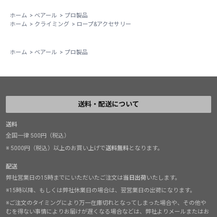
ホーム
>
ベアール
>
プロ製品
ホーム
>
クライミング
>
ロープ&アクセサリー
ホーム
>
ベアール
>
プロ製品
送料・配送について
送料
全国一律 500円（税込）
※ 5000円（税込）以上のお買い上げで
送料無料
となります。
配送
弊社営業日の15時までにいただいたご注文は
当日出荷
いたします。
※15時以降、もしくは弊社休業日の場合は、翌営業日の出荷になります。
※ご注文のタイミングにより万一在庫切れとなってしまった場合や、その他や
むを得ない事情によりお届けが遅くなる場合などは、弊社よりメールまたはお