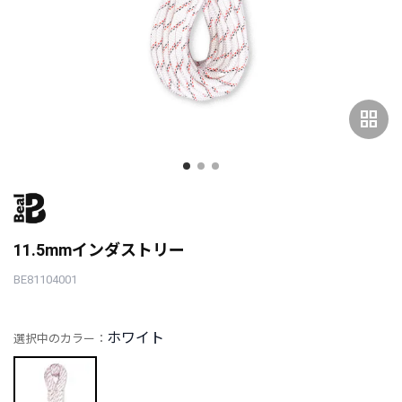
grid_view
11.5mmインダストリー
BE81104001
ホワイト
選択中のカラー：