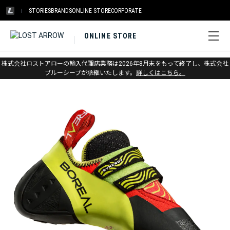
STORIES
BRANDS
ONLINE STORE
CORPORATE
ONLINE STORE
ホーム
>
アウトレット
>
クライミングシューズ
株式会社ロストアローの輸入代理店業務は2026年8月末をもって終了し、株式会社
ブルーシープが承継いたします。
詳しくはこちら。