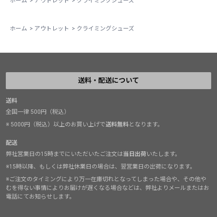
ホーム
>
アウトレット
>
クライミングシューズ
ホーム
>
アウトレット
>
クライミングシューズ
送料・配送について
送料
全国一律 500円（税込）
※ 5000円（税込）以上のお買い上げで
送料無料
となります。
配送
弊社営業日の15時までにいただいたご注文は
当日出荷
いたします。
※15時以降、もしくは弊社休業日の場合は、翌営業日の出荷になります。
※ご注文のタイミングにより万一在庫切れとなってしまった場合や、その他や
むを得ない事情によりお届けが遅くなる場合などは、弊社よりメールまたはお
電話にてお知らせします。