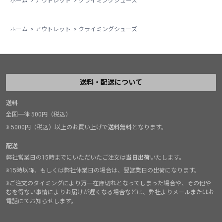
ホーム
>
アウトレット
>
クライミングシューズ
ホーム
>
アウトレット
>
クライミングシューズ
送料・配送について
送料
全国一律 500円（税込）
※ 5000円（税込）以上のお買い上げで
送料無料
となります。
配送
弊社営業日の15時までにいただいたご注文は
当日出荷
いたします。
※15時以降、もしくは弊社休業日の場合は、翌営業日の出荷になります。
※ご注文のタイミングにより万一在庫切れとなってしまった場合や、その他や
むを得ない事情によりお届けが遅くなる場合などは、弊社よりメールまたはお
電話にてお知らせします。