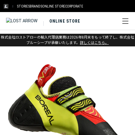
STORIES
BRANDS
ONLINE STORE
CORPORATE
ONLINE STORE
ホーム
>
アウトレット
>
クライミングシューズ
株式会社ロストアローの輸入代理店業務は2026年8月末をもって終了し、株式会社
ブルーシープが承継いたします。
詳しくはこちら。