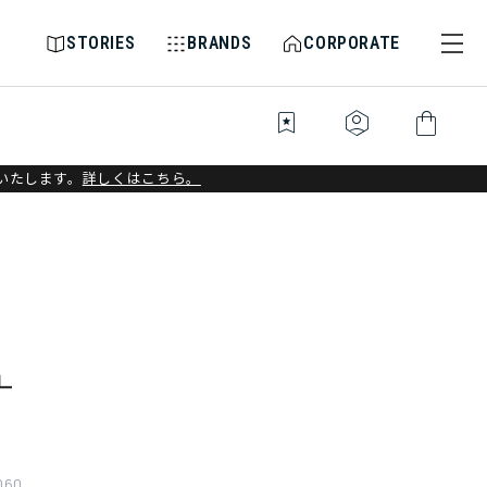
STORIES
BRANDS
CORPORATE
bookmark_star
identity_platform
shopping_bag
いたします。
詳しくはこちら。
060