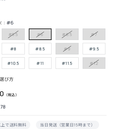
#6
ズ：
#5.5
#6
#6.5
#7
#8
#8.5
#9
#9.5
#10.5
#11
#11.5
#12
選び方
50
478
円以上で送料無料
当日発送（営業日15時まで）