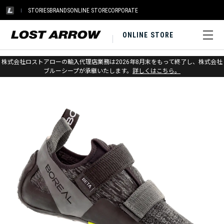
STORIES
BRANDS
ONLINE STORE
CORPORATE
ONLINE STORE
ホーム
>
ボリエール
>
クライミングシューズ
株式会社ロストアローの輸入代理店業務は2026年8月末をもって終了し、株式会社
ブルーシープが承継いたします。
詳しくはこちら。