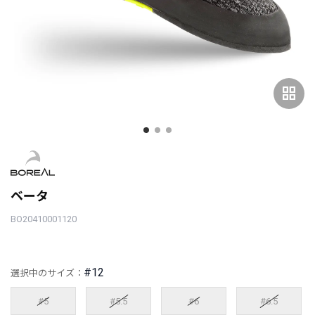
grid_view
ベータ
BO20410001120
#12
選択中のサイズ：
#5
#5.5
#6
#6.5