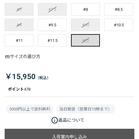
#7
#7.5
#8
#8.5
#9
#9.5
#10
#10.5
#11
#11.5
#12
サイズの選び方
￥15,950
ポイント
478
5000円以上で送料無料
当日発送（営業日15時まで）
info
返品について
入荷案内申し込み