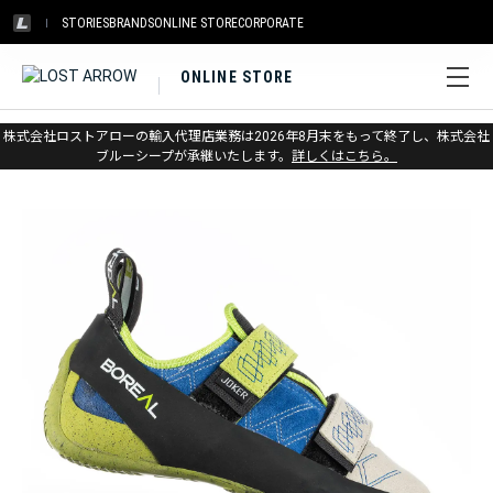
STORIES
BRANDS
ONLINE STORE
CORPORATE
ONLINE STORE
ホーム
>
ボリエール
>
クライミングシューズ
株式会社ロストアローの輸入代理店業務は2026年8月末をもって終了し、株式会社
ブルーシープが承継いたします。
詳しくはこちら。