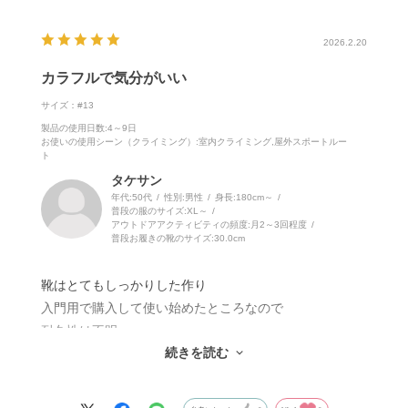
2026.2.20
カラフルで気分がいい
サイズ：#13
製品の使用日数
:4～9日
お使いの使用シーン（クライミング）
:室内クライミング,屋外スポートルー
ト
タケサン
年代:
50代
性別:
男性
身長:
180cm～
普段の服のサイズ:
XL～
アウトドアアクティビティの頻度:
月2～3回程度
普段お履きの靴のサイズ:
30.0cm
靴はとてもしっかりした作り
入門用で購入して使い始めたところなので
耐久性は不明。
続きを読む
アッパーはスエード皮かな？
質感はとても良い。
ベルクロも太くてしっかりしている。