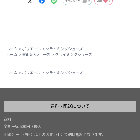
参考になった
0
Like!
0
今の所、目的を達成しているし文句はない。
ホーム
>
ボリエール
>
クライミングシューズ
ホーム
>
登山靴&シューズ
>
クライミングシューズ
ホーム
>
ボリエール
>
クライミングシューズ
送料・配送について
送料
全国一律 500円（税込）
※ 5000円（税込）以上のお買い上げで
送料無料
となります。