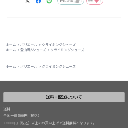
参考になった
0
Like!
0
今の所、目的を達成しているし文句はない。
ホーム
>
ボリエール
>
クライミングシューズ
ホーム
>
登山靴&シューズ
>
クライミングシューズ
ホーム
>
ボリエール
>
クライミングシューズ
送料・配送について
送料
全国一律 500円（税込）
※ 5000円（税込）以上のお買い上げで
送料無料
となります。