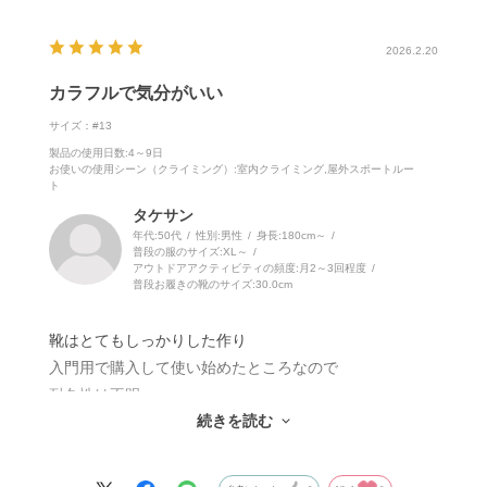
2026.2.20
カラフルで気分がいい
サイズ：#13
製品の使用日数
:4～9日
お使いの使用シーン（クライミング）
:室内クライミング,屋外スポートルー
ト
タケサン
年代:
50代
性別:
男性
身長:
180cm～
普段の服のサイズ:
XL～
アウトドアアクティビティの頻度:
月2～3回程度
普段お履きの靴のサイズ:
30.0cm
靴はとてもしっかりした作り
入門用で購入して使い始めたところなので
耐久性は不明。
続きを読む
アッパーはスエード皮かな？
質感はとても良い。
ベルクロも太くてしっかりしている。