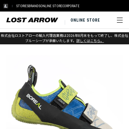
STORIES
BRANDS
ONLINE STORE
CORPORATE
ONLINE STORE
ホーム
>
ボリエール
>
クライミングシューズ
株式会社ロストアローの輸入代理店業務は2026年8月末をもって終了し、株式会社
ブルーシープが承継いたします。
詳しくはこちら。