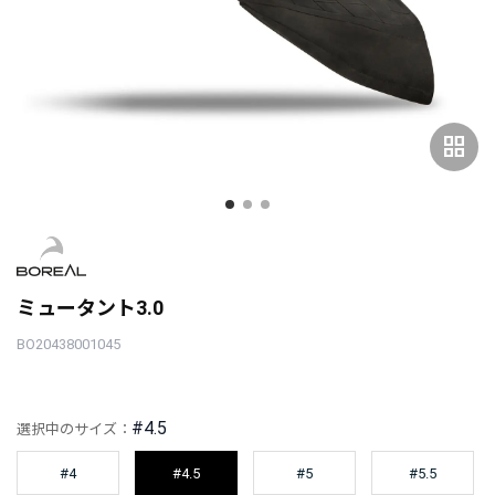
grid_view
ミュータント3.0
BO20438001045
#4.5
選択中のサイズ：
#4
#4.5
#5
#5.5