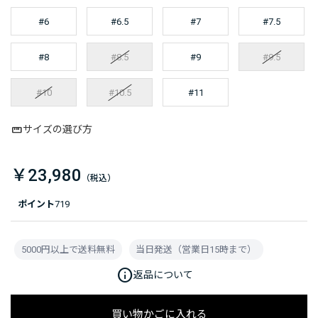
#6
#6.5
#7
#7.5
#8
#8.5
#9
#9.5
#10
#10.5
#11
サイズの選び方
￥23,980
ポイント
719
5000円以上で送料無料
当日発送（営業日15時まで）
info
返品について
買い物かごに入れる