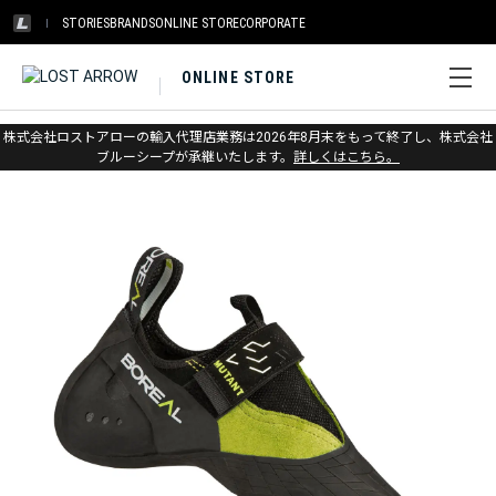
STORIES
BRANDS
ONLINE STORE
CORPORATE
ONLINE STORE
ホーム
>
ボリエール
>
クライミングシューズ
株式会社ロストアローの輸入代理店業務は2026年8月末をもって終了し、株式会社
ブルーシープが承継いたします。
詳しくはこちら。