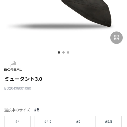
grid_view
ミュータント3.0
BO20438001080
#8
選択中のサイズ：
#4
#4.5
#5
#5.5