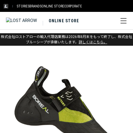
STORIES
BRANDS
ONLINE STORE
CORPORATE
ONLINE STORE
ホーム
>
ボリエール
>
クライミングシューズ
株式会社ロストアローの輸入代理店業務は2026年8月末をもって終了し、株式会社
ブルーシープが承継いたします。
詳しくはこちら。