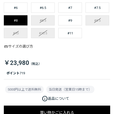
#6
#6.5
#7
#7.5
#8
#8.5
#9
#9.5
#10
#10.5
#11
サイズの選び方
￥23,980
ポイント
719
5000円以上で送料無料
当日発送（営業日15時まで）
info
返品について
買い物かごに入れる