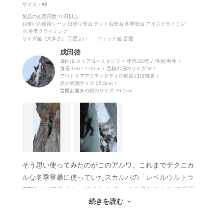
サイズ：#8
製品の使用日数
:10日以上
お使いの使用シーン
:日帰り登山,テント泊登山,冬季登山,アイスクライミン
グ,冬季クライミング
サイズ感（大きさ）
:丁度よい
フィット感
:普通
成田啓
属性:ロストアロースタッフ
年代:
20代
性別:
男性
身長:
166～170cm
普段の服のサイズ:
M
アウトドアアクティビティの頻度:
ほぼ毎週
足の実測サイズ:
25.5cm
普段お履きの靴のサイズ:
26.5cm
そう思い使ってみたのがこのアルワ。これまでテクニカ
ルな冬季登攀に使っていたスカルパの「レベルウルトラ
GTX」がぼろくなってきたので、その代わりとして採用
続きを読む
しました。結論から言うと、国内の冬季クライミングで
は、現在僕はほぼ全てのシチュエーションでこのアルワ