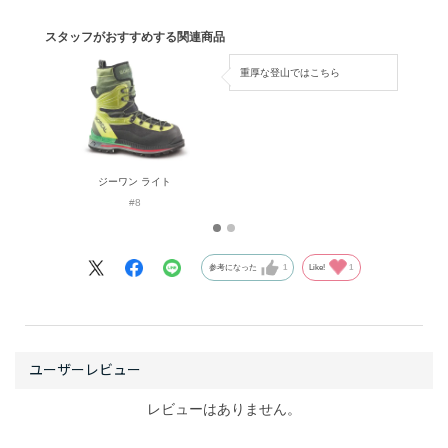
を愛用しています。
スタッフがおすすめする関連商品
アルワはテクニカルなアイス・ミックスクライミングや
重厚な登山ではこちら
寒冷地でのアルパインクライミングのために設計された
靴です。スカルパでいうモンブランプロやファントムテ
ックと同等クラスの靴で、重量は830g前後と厳冬期に対
応する靴としては比較的軽量で、テクニカルなクライミ
ジーワン ライト
ングでもストレスなく使用できます。それでいて、奇抜
#8
な？見た目によらずしっかりとした保温性能があり、寒
波の八ヶ岳（-20℃程度）や、３月の吹雪の後立山の稜線
上（-15℃の強風下）での行動でも足の冷たさは感じませ
参考になった
1
Like!
1
んでした。もちろん寒さ耐性には個人差があるため、万
人がこの状況で使えるとは断言できませんが、モンブラ
ンやファントムテックと同等かそれよりやや上程度の保
温力に感じます。
レビューはありません。
足首の柔軟性のバランスもちょうどいいと感じます。ク
ライミングのことを考えると足首は自由に動いたほうが