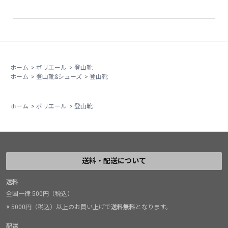
いいのですが、あまりに動きすぎると歩行時の足首のサ
ポート性能が損なわれてしまいます。アルワは「バイフ
レックス」という独自の構造によってクライミングと歩
行の両方でバランスの取れた適度な柔軟性とサポート性
を実現しています。
ホーム
>
ボリエール
>
登山靴
ホーム
>
登山靴&シューズ
>
登山靴
また、ボリエールの冬靴の特徴として、つま先の幅が広
いことが挙げられます。そのため、僕がファントムテッ
ホーム
>
ボリエール
>
登山靴
クの同サイズで感じていた小指の圧迫感がこのアルワで
はありません。テクニカルな登攀に対応する冬靴は比較
的つま先がタイトな印象がありますが、足幅が広くそれ
が合わないと感じている人には、是非ボリエールの靴を
試してほしいです。ただし、つま先の高さは抑えめにな
送料・配送について
っており、心配な方は試着をおすすめします。
送料
全国一律 500円（税込）
最後に、この靴をはじめとするボリエールの登山靴のお
※ 5000円（税込）以上のお買い上げで
送料無料
となります。
すすめポイントとして、リーズナブルな価格が挙げられ
ます。2026/2/4現在で、このアルワは72,600円。モンブ
配送