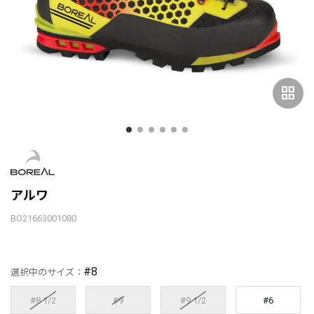
grid_view
アルワ
BO21663001080
#8
選択中のサイズ：
#8 1/2
#9
#9 1/2
#6