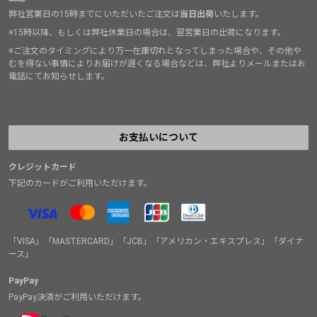
ランプロは96,250円、ファントムテックは121,000円で
弊社営業日の15時までにいただいたご注文は
当日出荷
いたします。
す。圧倒的に安いです。「冬靴欲しいけど最近の靴高す
※15時以降、もしくは弊社休業日の場合は、翌営業日の出荷になります。
ぎる……」とお困りのあなた、是非ボリエールをご検討
※ご注文のタイミングにより万一在庫切れとなってしまった場合や、その他や
むを得ない事情によりお届けが遅くなる場合などは、弊社よりメールまたはお
くださいませ。
電話にてお知らせします。
お支払いについて
クレジットカード
下記のカードがご利用いただけます。
「VISA」「MASTERCARD」「JCB」「アメリカン・エキスプレス」「ダイナ
ース」
PayPay
PayPay決済がご利用いただけます。