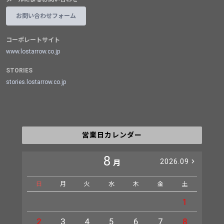
お問い合わせフォーム
コーポレートサイト
www.lostarrow.co.jp
STORIES
stories.lostarrow.co.jp
営業日カレンダー
8
2026.09
月
日
月
火
水
木
金
土
日
1
2
3
4
5
6
7
8
6