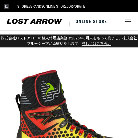
STORIES
BRANDS
ONLINE STORE
CORPORATE
ONLINE STORE
ホーム
>
ボリエール
>
登山靴
株式会社ロストアローの輸入代理店業務は2026年8月末をもって終了し、株式会社
ブルーシープが承継いたします。
詳しくはこちら。