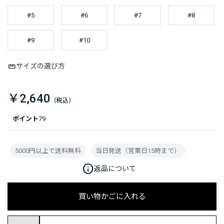
#5
#6
#7
#8
#9
#10
サイズの選び方
￥2,640
ポイント
79
5000円以上で送料無料
当日発送（営業日15時まで）
info
返品について
買い物かごに入れる