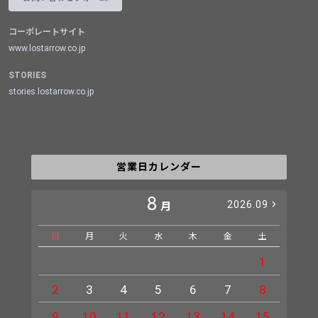
コーポレートサイト
www.lostarrow.co.jp
STORIES
stories.lostarrow.co.jp
営業日カレンダー
8
2026.09
月
日
月
火
水
木
金
土
日
1
2
3
4
5
6
7
8
6
9
10
11
12
13
14
15
13