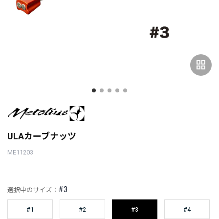
grid_view
ULAカーブナッツ
ME11203
#3
選択中のサイズ：
#1
#2
#3
#4