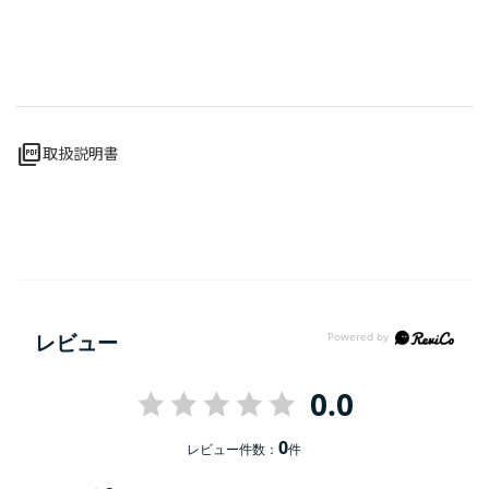
picture_as_pdf
取扱説明書
レビュー
0.0
0
レビュー件数：
件