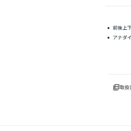
前後上
アナダ
picture_as_pdf
取扱