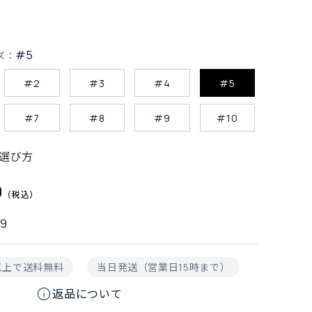
#5
ズ：
#2
#3
#4
#5
#7
#8
#9
#10
選び方
0
79
円以上で送料無料
当日発送（営業日15時まで）
info
返品について