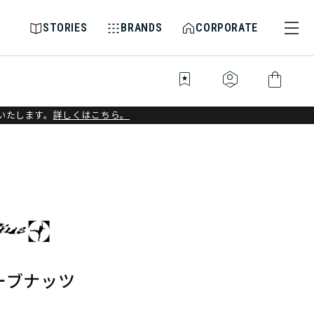
STORIES
BRANDS
CORPORATE
bookmark_star
identity_platform
shopping_bag
いたします。
詳しくはこちら。
ーブナッツ