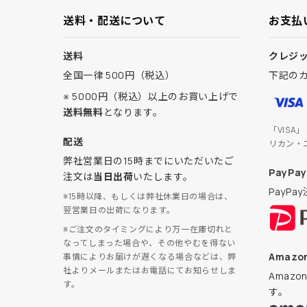
送料・配送について
お支払
送料
クレジ
全国一律 500円（税込）
下記の
※ 5000円（税込）以上のお買い上げで
送料無料
となります。
「VISA
配送
リカン・
弊社営業日の15時までにいただいたご
PayPay
注文は
当日出荷
いたします。
PayP
※15時以降、もしくは弊社休業日の場合は、
翌営業日の出荷になります。
※ご注文のタイミングにより万一在庫切れと
なってしまった場合や、その他やむを得ない
Amazon
事情によりお届けが遅くなる場合などは、弊
社よりメールまたはお電話にてお知らせしま
Amaz
す。
す。