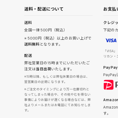
送料・配送について
お支払
送料
クレジ
全国一律 500円（税込）
下記の
※ 5000円（税込）以上のお買い上げで
送料無料
となります。
「VISA
配送
リカン・
弊社営業日の15時までにいただいたご
PayPay
注文は
当日出荷
いたします。
PayP
※15時以降、もしくは弊社休業日の場合は、
翌営業日の出荷になります。
※ご注文のタイミングにより万一在庫切れと
なってしまった場合や、その他やむを得ない
Amazon
事情によりお届けが遅くなる場合などは、弊
社よりメールまたはお電話にてお知らせしま
Amaz
す。
す。