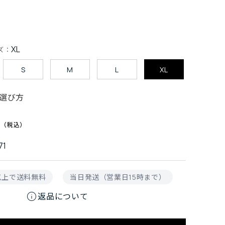
XL
ズ：
S
M
L
XL
選び方
0
71
円以上で送料無料
当日発送（営業日15時まで）
info
返品について