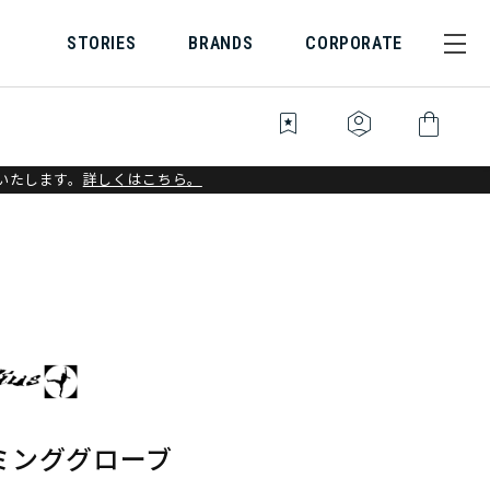
STORIES
BRANDS
CORPORATE
bookmark_star
identity_platform
shopping_bag
いたします。
詳しくはこちら。
ミンググローブ