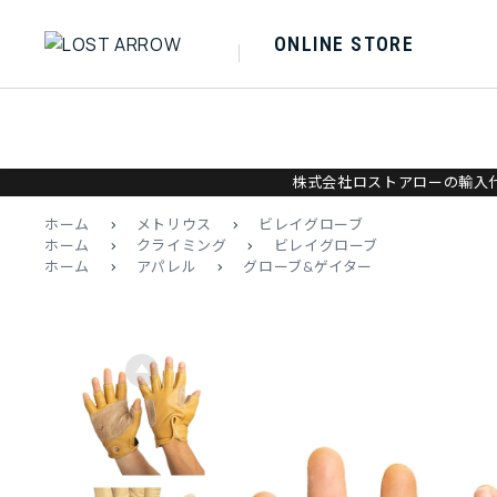
ONLINE STORE
株式会社ロストアローの輸入代
ホーム
>
メトリウス
>
ビレイグローブ
ホーム
>
クライミング
>
ビレイグローブ
ホーム
>
アパレル
>
グローブ&ゲイター