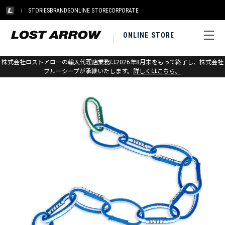
STORIES
BRANDS
ONLINE STORE
CORPORATE
ONLINE STORE
ホーム
>
メトリウス
>
スリング・PAS
株式会社ロストアローの輸入代理店業務は2026年8月末をもって終了し、株式会社
ブルーシープが承継いたします。
詳しくはこちら。