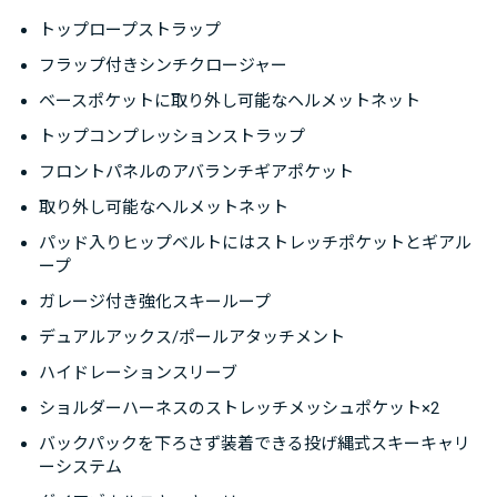
ポンやクライミングスキンを収納できます。アバランチ
トップロープストラップ
ギアの収納ポケットはアクセスしやすいパック前面に配
フラップ付きシンチクロージャー
置。バックルはグローブ装着時にも操作しやすい形状を
ベースポケットに取り外し可能なヘルメットネット
採用しています。
トップコンプレッションストラップ
両利き対応のスキーラッソキャリーシステムは、バック
フロントパネルのアバランチギアポケット
パックを背負ったままスキー板が装着できます。スキー
板を取り付けるリーシュは使用しないときは取り外しや
取り外し可能なヘルメットネット
収納ができ、しっかり取り付けたい時はダイアゴナルや
パッド入りヒップベルトにはストレッチポケットとギアル
ープ
Aフレームでの取り付けも可能。軽量性を保ちながらバ
ックカントリーに必要な機能をカバーしています。
ガレージ付き強化スキーループ
デュアルアックス/ポールアタッチメント
ハイドレーションスリーブ
ショルダーハーネスのストレッチメッシュポケット×2
バックパックを下ろさず装着できる投げ縄式スキーキャリ
ーシステム