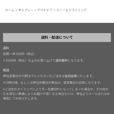
ホーム
>
オスプレー
>
アウトドア
>
スノー＆クライミング
送料・配送について
送料
全国一律 500円（税込）
※ 5000円（税込）以上のお買い上げで
送料無料
となります。
配送
弊社営業日の15時までにいただいたご注文は
当日出荷
いたします。
※15時以降、もしくは弊社休業日の場合は、翌営業日の出荷になります。
※ご注文のタイミングにより万一在庫切れとなってしまった場合や、その他や
むを得ない事情によりお届けが遅くなる場合などは、弊社よりメールまたはお
電話にてお知らせします。