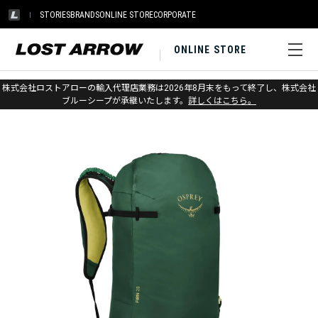
STORIES
BRANDS
ONLINE STORE
CORPORATE
ONLINE STORE
ホーム
>
オスプレー
>
アウトドア
>
スノー＆クライミング
株式会社ロストアローの輸入代理店業務は2026年8月末をもって終了し、株式会社
ブルーシープが承継いたします。
詳しくはこちら。