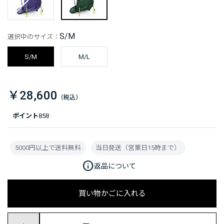
S/M
選択中のサイズ：
S/M
M/L
￥28,600
ポイント
858
5000円以上で送料無料
当日発送（営業日15時まで）
info
返品について
買い物かごに入れる