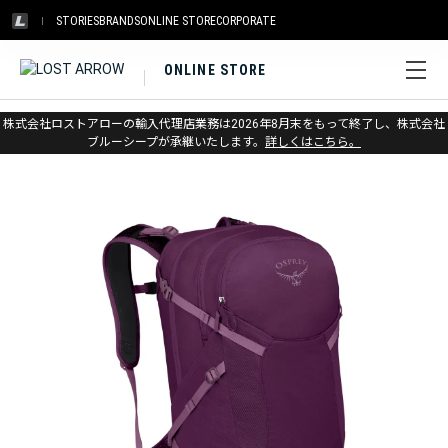
STORIES
BRANDS
ONLINE STORE
CORPORATE
ONLINE STORE
ホーム
>
アウトレット
>
パック
株式会社ロストアローの輸入代理店業務は2026年8月末をもって終了し、株式会社
ブルーシープが承継いたします。
詳しくはこちら。