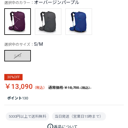
オーバージンパープル
選択中のカラー：
S/M
選択中のサイズ：
S/M
30%OFF
￥13,090
通常価格 ￥18,700
ポイント
130
5000円以上で送料無料
当日発送（営業日15時まで）
info
返品について