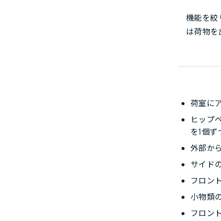
機能を絞
は荷物を
荷室に
ヒップ
を1個ず
外部か
サイド
フロン
小物類
フロン