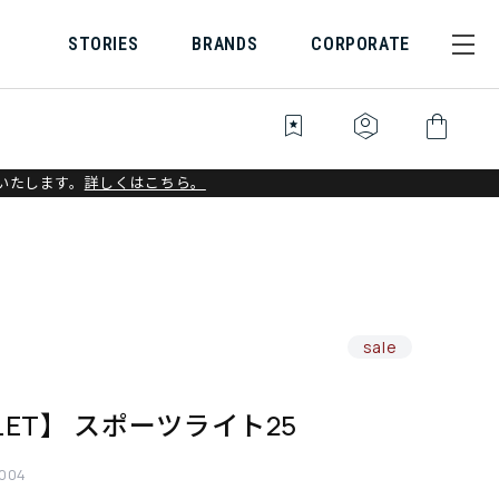
STORIES
BRANDS
CORPORATE
bookmark_star
identity_platform
shopping_bag
いたします。
詳しくはこちら。
sale
LET】 スポーツライト25
004