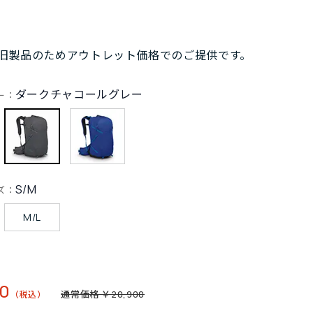
旧製品のためアウトレット価格でのご提供です。
ダークチャコールグレー
ー：
S/M
ズ：
M/L
30
通常価格 ￥20,900