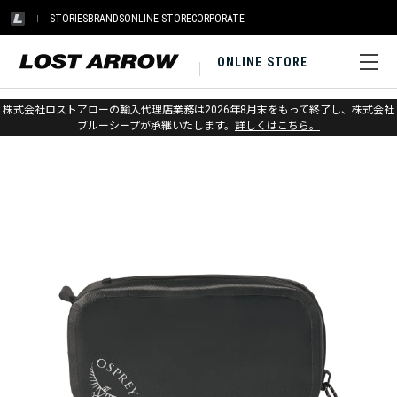
STORIES
BRANDS
ONLINE STORE
CORPORATE
ONLINE STORE
ホーム
>
オスプレー
>
アクセサリー
>
アウトドア
株式会社ロストアローの輸入代理店業務は2026年8月末をもって終了し、株式会社
ブルーシープが承継いたします。
詳しくはこちら。