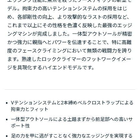
エッジング性能に焦点を絞ったブースティックの新型モ
デル。拘束力の高いテンションシステムの採用をはじ
め、各部剛性の向上、より攻撃的なラストの採用など、
これまで以上にその性格を色濃く反映した最強のエッジ
ングマシンが完成しました。一体型アウトソールが精密
かつ強力に親指へとパワーを伝達することで、特に高難
度のフェースクライミングにおいて無類の戦闘力を誇り
ます。熟達したロッククライマーのフットワークイメー
ジを具現化するハイエンドモデルです。
Vテンションシステムと2本締めベルクロストラップによる
拘束力とフィット
一体型アウトソールによる土踏まずから前足部への高いサ
ポート性
足の力を甲に逃がすことなく強力なエッジングを実現する