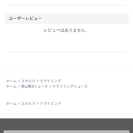
ブースティックでスタンスに足を乗せたら、Just believe
ューズに仕上がっています。中間と言うと、なんだか中
and Do it!
途半端になっているような気がしてしまいますが、そん
なことはありません。
まず初代から受け継いでいるのはラスト（木型）。ター
レビューはありません。
ンイン、ダウントウの具合を初代に近づけ、２本あるう
ち前方のベルクロの位置調整したことで、非常に高いエ
ッジング性能が帰ってきました。これはソールの硬さ
（XS-Edge）だけでなく、ラストによってつま先の点に
力が集中させられることによるところが大きいと思いま
す。
また、２代目から受け継いだアッパーの構造によって、
ホーム
>
スカルパ
>
クライミング
ホーム
>
登山靴&シューズ
>
クライミングシューズ
初代よりも甲側がソフトになり、ここで足にかかる圧を
絶妙に逃がしているようです。これによって２代目譲り
の履きやすさを実現しています（それでも２代目よりは
ホーム
>
スカルパ
>
クライミング
若干タイトですが）。また副産物的にですが、ジャミン
グの性能も初代より上がっているようです。
この２つの特徴を合体させることで、初代の攻撃性と２
代目の快適性の間、「ちょうどいいけれどしっかり踏め