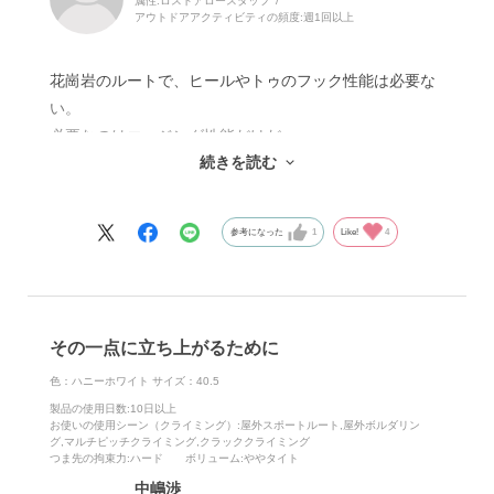
属性:ロストアロースタッフ
アウトドアアクティビティの頻度:
週1回以上
花崗岩のルートで、ヒールやトゥのフック性能は必要な
い。
必要なのはエッジング性能だけだ。
続きを読む
小川山、瑞牆のショートルート、マルチピッチでシビア
なフックが出てきたことがない。
参考になった
1
Like!
4
昨今、レースアップや2～３本ベルクロのシューズは影
を潜め、１本ベルクロでトゥラバーが甲まで覆うものが
多く、ヒールも様々な形状に進化している。
しかし花崗岩のルートに必要なのは、99.9％つま先だ。
その一点に立ち上がるために
ヒールやトゥはシューズの性能頼みではなく、自分の肉
体を進化させればいい。
色：ハニーホワイト
サイズ：40.5
それよりも、足にフィットし力を逃がさないレースアッ
製品の使用日数
:10日以上
お使いの使用シーン（クライミング）
:屋外スポートルート,屋外ボルダリン
プタイプや、足の横アーチを拘束しつま先の
グ,マルチピッチクライミング,クラッククライミング
つま先の拘束力
:ハード
ボリューム
:ややタイト
力を高める２本ベルクロの方がつま先の性能は高くな
中嶋渉