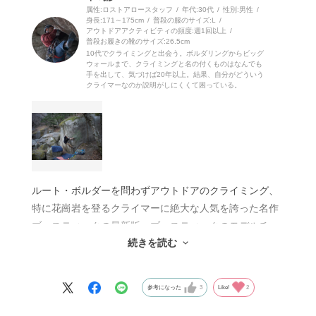
る。
属性:ロストアロースタッフ
年代:
30代
性別:
男性
身長:
171～175cm
普段の服のサイズ:
L
アウトドアアクティビティの頻度:
週1回以上
その点で、ブースティックは２本ベルクロで、つま先側
普段お履きの靴のサイズ:
26.5cm
のベルクロは剛性の強い素材を使うことで
10代でクライミングと出会う。ボルダリングからビッグ
ウォールまで、クライミングと名の付くものはなんでも
より強く横アーチを拘束。また、強いターンインとねじ
手を出して、気づけば20年以上。結果、自分がどういう
クライマーなのか説明がしにくくて困っている。
れ、そして前後一体型のソールで全体をサポートするな
ど、特につま先でのエッジング性能にフォーカスしたク
ライミングシューズだ。
そしてこれはスカルパのクライミングシューズ全体に言
えることだが、足裏感覚が抜群に良い。
硬いシューズであるブースティックも例外ではなく、ホ
ルート・ボルダーを問わずアウトドアのクライミング、
ールドが近くに感じ、踏めているかがよくわかる。
特に花崗岩を登るクライマーに絶大な人気を誇った名作
ブースティックの最新版。ブースティックのモデルチェ
そして出番が少ないとはいえ、ブースティックはヒール
続きを読む
ンジは今回が２回目で、最も人気があった初代、ワイド
の性能も非常に高い。もしもシビアなヒールフックが出
かつソフトに調節されて履きやすくなった２代目を経
てきても、問題ないといえる。トゥフックに関しても、
て、このRが３代目にあたります。
自身の体幹トレーニングにより可能性は無限大。
参考になった
3
Like!
2
このブースティックRは、一言で言えば初代と２代目の
長所を上手くブレンドした、ちょうど中間に位置するシ