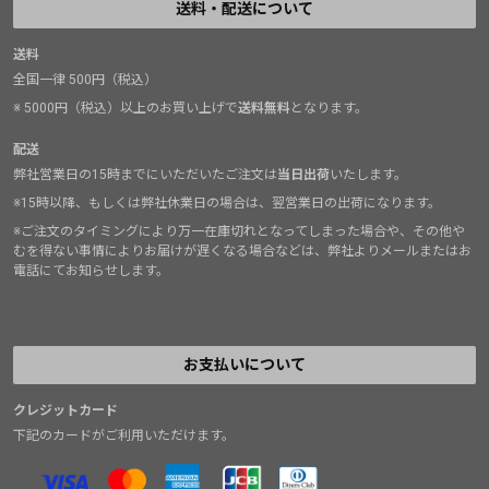
送料・配送について
る」というところにズバリ当ててきたのが３代目のブー
スティックRというわけです。
送料
全国一律 500円（税込）
幅広且つ甲高で、親指よりも人差し指が長い足型（いわ
ゆるギリシャ型）の僕は、細身でターンインのある初代
※ 5000円（税込）以上のお買い上げで
送料無料
となります。
ブースティックには苦手意識がありました。しかしＲを
配送
履いてみると「これなら自分でも履いて使いこなせる」
弊社営業日の15時までにいただいたご注文は
当日出荷
いたします。
という感触を得られました。しかもアッパーがソフトに
※15時以降、もしくは弊社休業日の場合は、翌営業日の出荷になります。
調節されたことで、硬いシューズとは思えないほど馴染
※ご注文のタイミングにより万一在庫切れとなってしまった場合や、その他や
みが早い！使い始めて3日目でもう本気のクライミング
むを得ない事情によりお届けが遅くなる場合などは、弊社よりメールまたはお
電話にてお知らせします。
に実践投入してしまいました。
ブースティックというシューズの良さを知りつつ「自分
には合わないな...」と諦めていた僕としては、非常に嬉
しいアップデートです。最近の花崗岩での成果はルート
お支払いについて
でもボルダーでもほとんどコレ、と言えるくらいに信頼
のおける一足となっています。もちろん、花崗岩だけで
クレジットカード
なくチャートにも石灰岩にも！
下記のカードがご利用いただけます。