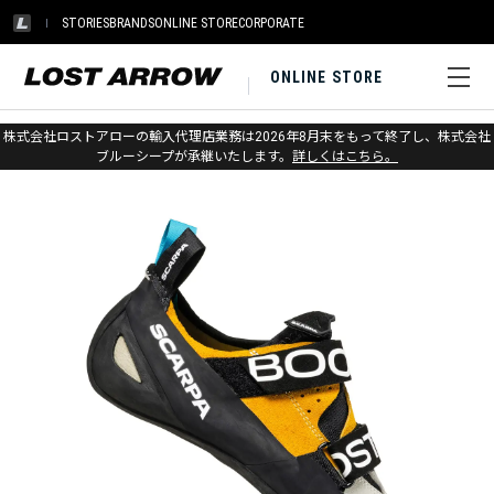
STORIES
BRANDS
ONLINE STORE
CORPORATE
ONLINE STORE
ホーム
>
スカルパ
>
クライミング
株式会社ロストアローの輸入代理店業務は2026年8月末をもって終了し、株式会社
ブルーシープが承継いたします。
詳しくはこちら。