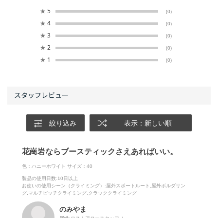
★
5
(0)
★
4
(0)
★
3
(0)
★
2
(0)
★
1
(0)
絞り込み
表示：新しい順
花崗岩ならブースティックさえあればいい。
色：ハニーホワイト
サイズ：40
製品の使用日数
:10日以上
お使いの使用シーン（クライミング）
:屋外スポートルート,屋外ボルダリン
グ,マルチピッチクライミング,クラッククライミング
のみやま