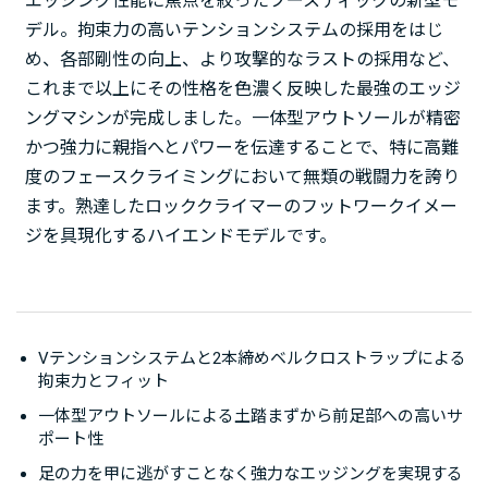
エッジング性能に焦点を絞ったブースティックの新型モ
デル。拘束力の高いテンションシステムの採用をはじ
め、各部剛性の向上、より攻撃的なラストの採用など、
これまで以上にその性格を色濃く反映した最強のエッジ
ングマシンが完成しました。一体型アウトソールが精密
かつ強力に親指へとパワーを伝達することで、特に高難
度のフェースクライミングにおいて無類の戦闘力を誇り
ます。熟達したロッククライマーのフットワークイメー
ジを具現化するハイエンドモデルです。
Vテンションシステムと2本締めベルクロストラップによる
拘束力とフィット
一体型アウトソールによる土踏まずから前足部への高いサ
ポート性
足の力を甲に逃がすことなく強力なエッジングを実現する