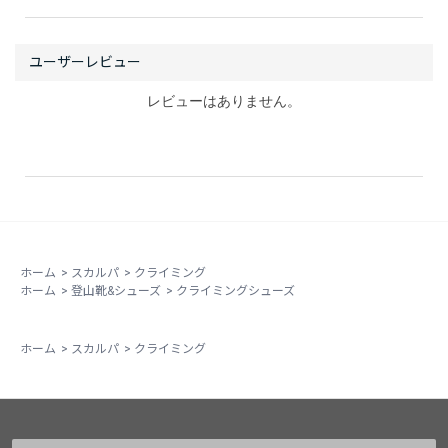
ブースティックでスタンスに足を乗せたら、Just believe
ューズに仕上がっています。中間と言うと、なんだか中
and Do it!
途半端になっているような気がしてしまいますが、そん
なことはありません。
まず初代から受け継いでいるのはラスト（木型）。ター
レビューはありません。
ンイン、ダウントウの具合を初代に近づけ、２本あるう
ち前方のベルクロの位置調整したことで、非常に高いエ
ッジング性能が帰ってきました。これはソールの硬さ
（XS-Edge）だけでなく、ラストによってつま先の点に
力が集中させられることによるところが大きいと思いま
す。
また、２代目から受け継いだアッパーの構造によって、
ホーム
>
スカルパ
>
クライミング
ホーム
>
登山靴&シューズ
>
クライミングシューズ
初代よりも甲側がソフトになり、ここで足にかかる圧を
絶妙に逃がしているようです。これによって２代目譲り
の履きやすさを実現しています（それでも２代目よりは
ホーム
>
スカルパ
>
クライミング
若干タイトですが）。また副産物的にですが、ジャミン
グの性能も初代より上がっているようです。
この２つの特徴を合体させることで、初代の攻撃性と２
代目の快適性の間、「ちょうどいいけれどしっかり踏め