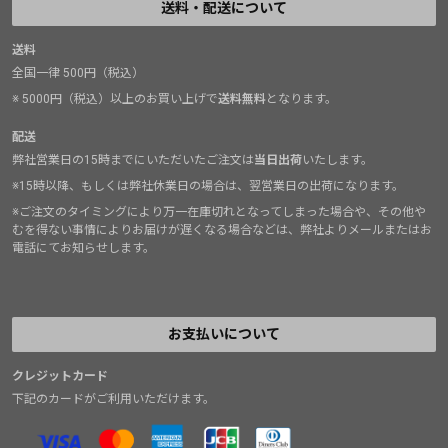
送料・配送について
る」というところにズバリ当ててきたのが３代目のブー
スティックRというわけです。
送料
全国一律 500円（税込）
幅広且つ甲高で、親指よりも人差し指が長い足型（いわ
ゆるギリシャ型）の僕は、細身でターンインのある初代
※ 5000円（税込）以上のお買い上げで
送料無料
となります。
ブースティックには苦手意識がありました。しかしＲを
配送
履いてみると「これなら自分でも履いて使いこなせる」
弊社営業日の15時までにいただいたご注文は
当日出荷
いたします。
という感触を得られました。しかもアッパーがソフトに
※15時以降、もしくは弊社休業日の場合は、翌営業日の出荷になります。
調節されたことで、硬いシューズとは思えないほど馴染
※ご注文のタイミングにより万一在庫切れとなってしまった場合や、その他や
みが早い！使い始めて3日目でもう本気のクライミング
むを得ない事情によりお届けが遅くなる場合などは、弊社よりメールまたはお
電話にてお知らせします。
に実践投入してしまいました。
ブースティックというシューズの良さを知りつつ「自分
には合わないな...」と諦めていた僕としては、非常に嬉
しいアップデートです。最近の花崗岩での成果はルート
お支払いについて
でもボルダーでもほとんどコレ、と言えるくらいに信頼
のおける一足となっています。もちろん、花崗岩だけで
クレジットカード
なくチャートにも石灰岩にも！
下記のカードがご利用いただけます。