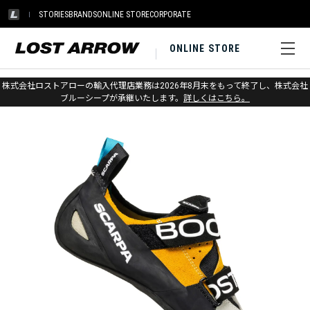
STORIES
BRANDS
ONLINE STORE
CORPORATE
ONLINE STORE
ホーム
>
スカルパ
>
クライミング
株式会社ロストアローの輸入代理店業務は2026年8月末をもって終了し、株式会社
ブルーシープが承継いたします。
詳しくはこちら。