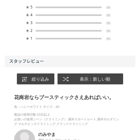
★
5
(0)
★
4
(0)
★
3
(0)
★
2
(0)
★
1
(0)
絞り込み
表示：新しい順
花崗岩ならブースティックさえあればいい。
色：ハニーホワイト
サイズ：40
製品の使用日数
:10日以上
お使いの使用シーン（クライミング）
:屋外スポートルート,屋外ボルダリン
グ,マルチピッチクライミング,クラッククライミング
のみやま