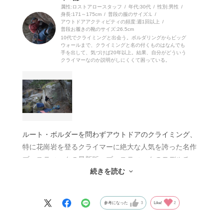
る。
属性:ロストアロースタッフ
年代:
30代
性別:
男性
身長:
171～175cm
普段の服のサイズ:
L
アウトドアアクティビティの頻度:
週1回以上
その点で、ブースティックは２本ベルクロで、つま先側
普段お履きの靴のサイズ:
26.5cm
のベルクロは剛性の強い素材を使うことで
10代でクライミングと出会う。ボルダリングからビッグ
ウォールまで、クライミングと名の付くものはなんでも
より強く横アーチを拘束。また、強いターンインとねじ
手を出して、気づけば20年以上。結果、自分がどういう
クライマーなのか説明がしにくくて困っている。
れ、そして前後一体型のソールで全体をサポートするな
ど、特につま先でのエッジング性能にフォーカスしたク
ライミングシューズだ。
そしてこれはスカルパのクライミングシューズ全体に言
えることだが、足裏感覚が抜群に良い。
硬いシューズであるブースティックも例外ではなく、ホ
ルート・ボルダーを問わずアウトドアのクライミング、
ールドが近くに感じ、踏めているかがよくわかる。
特に花崗岩を登るクライマーに絶大な人気を誇った名作
ブースティックの最新版。ブースティックのモデルチェ
そして出番が少ないとはいえ、ブースティックはヒール
続きを読む
ンジは今回が２回目で、最も人気があった初代、ワイド
の性能も非常に高い。もしもシビアなヒールフックが出
かつソフトに調節されて履きやすくなった２代目を経
てきても、問題ないといえる。トゥフックに関しても、
て、このRが３代目にあたります。
自身の体幹トレーニングにより可能性は無限大。
参考になった
3
Like!
2
このブースティックRは、一言で言えば初代と２代目の
長所を上手くブレンドした、ちょうど中間に位置するシ