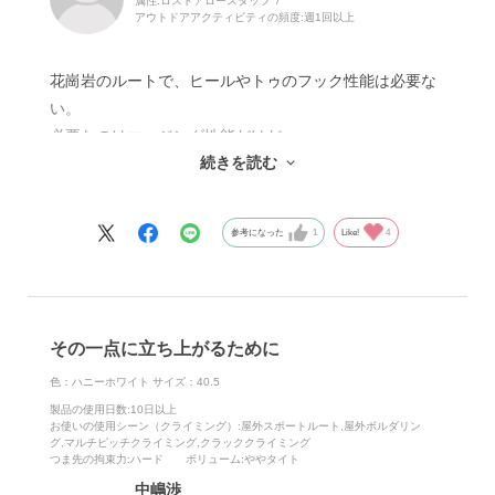
属性:ロストアロースタッフ
アウトドアアクティビティの頻度:
週1回以上
花崗岩のルートで、ヒールやトゥのフック性能は必要な
い。
必要なのはエッジング性能だけだ。
続きを読む
小川山、瑞牆のショートルート、マルチピッチでシビア
なフックが出てきたことがない。
参考になった
1
Like!
4
昨今、レースアップや2～３本ベルクロのシューズは影
を潜め、１本ベルクロでトゥラバーが甲まで覆うものが
多く、ヒールも様々な形状に進化している。
しかし花崗岩のルートに必要なのは、99.9％つま先だ。
その一点に立ち上がるために
ヒールやトゥはシューズの性能頼みではなく、自分の肉
体を進化させればいい。
色：ハニーホワイト
サイズ：40.5
それよりも、足にフィットし力を逃がさないレースアッ
製品の使用日数
:10日以上
お使いの使用シーン（クライミング）
:屋外スポートルート,屋外ボルダリン
プタイプや、足の横アーチを拘束しつま先の
グ,マルチピッチクライミング,クラッククライミング
つま先の拘束力
:ハード
ボリューム
:ややタイト
力を高める２本ベルクロの方がつま先の性能は高くな
中嶋渉