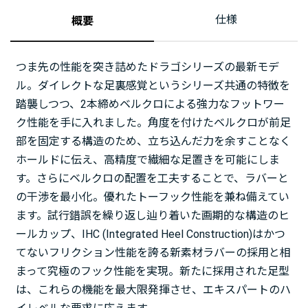
仕様
概要
つま先の性能を突き詰めたドラゴシリーズの最新モデ
ル。ダイレクトな足裏感覚というシリーズ共通の特徴を
踏襲しつつ、2本締めベルクロによる強力なフットワー
ク性能を手に入れました。角度を付けたベルクロが前足
部を固定する構造のため、立ち込んだ力を余すことなく
ホールドに伝え、高精度で繊細な足置きを可能にしま
す。さらにベルクロの配置を工夫することで、ラバーと
の干渉を最小化。優れたトーフック性能を兼ね備えてい
ます。試行錯誤を繰り返し辿り着いた画期的な構造のヒ
ールカップ、IHC (Integrated Heel Construction)はかつ
てないフリクション性能を誇る新素材ラバーの採用と相
まって究極のフック性能を実現。新たに採用された足型
は、これらの機能を最大限発揮させ、エキスパートのハ