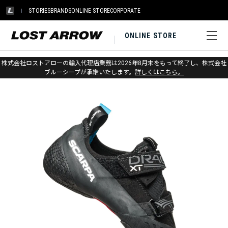
STORIES
BRANDS
ONLINE STORE
CORPORATE
ONLINE STORE
ホーム
>
スカルパ
>
クライミング
株式会社ロストアローの輸入代理店業務は2026年8月末をもって終了し、株式会社
ブルーシープが承継いたします。
詳しくはこちら。