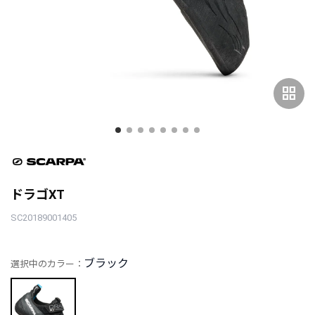
grid_view
ドラゴXT
SC20189001405
ブラック
選択中のカラー：