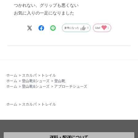
つかれない、グリップも悪くない
お気に入りの一足になりました
参考になった
0
Like!
1
ホーム
>
スカルパ
>
トレイル
ホーム
>
登山靴&シューズ
>
登山靴
ホーム
>
登山靴&シューズ
>
アプローチシューズ
ホーム
>
スカルパ
>
トレイル
送料・配送について