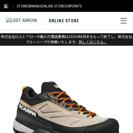
STORIES
BRANDS
ONLINE STORE
CORPORATE
ONLINE STORE
ホーム
>
スカルパ
>
トレイル
株式会社ロストアローの輸入代理店業務は2026年8月末をもって終了し、株式会社
ブルーシープが承継いたします。
詳しくはこちら。