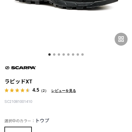
grid_view
ラピッドXT
4.5
（2）
レビューを見る
SC21081001410
トウプ
選択中のカラー：