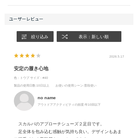
絞り込み
表示：新しい順
2026.5.17
安定の履き心地
色：トウプ
サイズ：#40
製品の使用日数
:10日以上
お使いの使用シーン
:普段使い
no name
アウトドアアクティビティの頻度:
年10回以下
スカルパのアプローチシューズ２足目です。
足全体を包み込む感触が気持ち良い。デザインもあま