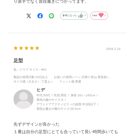
り派手でなく普段履きにつかってます。
参考になった
0
Like!
2
2026.2.23
足型
色：トウプ
サイズ：#41
製品の使用日数
:10日以上
お使いの使用シーン
:日帰り登山,普段使い
サイズ感（大きさ）
:丁度よい
フィット感
:普通
ヒデ
年代:
50代
性別:
男性
身長:
161～165cm
普段の服のサイズ:
S
アウトドアアクティビティの頻度:
年3回以下
普段お履きの靴のサイズ:
26.0cm
先ずデザインが良かった
１番は自分の足型にとても合っていて長い時間歩いても