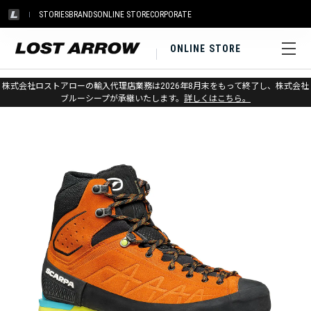
STORIES
BRANDS
ONLINE STORE
CORPORATE
ONLINE STORE
ホーム
>
スカルパ
>
マウンテン
株式会社ロストアローの輸入代理店業務は2026年8月末をもって終了し、株式会社
ブルーシープが承継いたします。
詳しくはこちら。