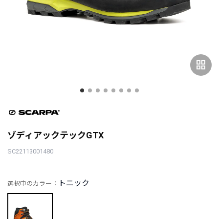
grid_view
ゾディアックテックGTX
SC22113001480
トニック
選択中のカラー：