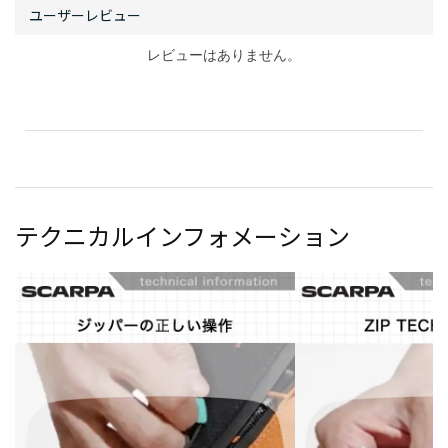
ら、靴ごと買い直さなきゃいけないの？」
「ジッパーが凍り付いて、ゲイターを引き上げられない
ことがあるんじゃないの？」
レビューはありません。
冬靴は高額なので、選択を失敗したくありません。失敗
するぐらいなら、今まで使っていた靴の後継モデルを買
い直しても良いのではないかという気持ちを抑えて、フ
ァントムテックを買いました。
数シーズン、厳冬期と残雪期の長期縦走やアルパインク
ライミング、アイスクライミングでそれなりにハードに
テクニカルインフォメーション
使いましたが、結果として、上記の不安が現実になった
ことはありませんでした。私が感じるファントムテック
のメリットは以下のとおりです。
メリット
・歩きのときや登攀のときに安心。ゲイターと足の密着
度が、普通のゲイターよりも高いため、アイゼンを引っ
かける不安をほとんど感じません。