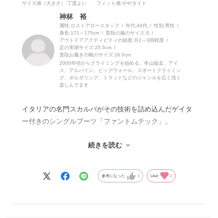
サイズ感（大きさ）
:丁度よい
フィット感
:ややタイト
神林 裕
属性:ロストアロースタッフ
年代:
40代
性別:
男性
身長:
171～175cm
普段の服のサイズ:
S
アウトドアアクティビティの頻度:
月2～3回程度
足の実測サイズ:
25.5cm
普段お履きの靴のサイズ:
26.0cm
2000年頃からクライミングを始める。冬山縦走、アイ
ス、アルパイン、ビッグウォール、スポートクライミン
グ、ボルダリング、トラッドなどのジャンルを広く浅く
楽しんでます
イタリアの名門スカルパがその技術を詰め込んだゲイタ
ー付きのシングルブーツ「ファントムテック」。
続きを読む
日本では、ゲイター付きブーツの普及率は低いと感じま
す。わたしもゲイター付きに関しては、実際に使うまで
不安がたくさんありました。
参考になった
1
Like!
1
「湿雪の深いラッセルをすることが多い日本の冬山で
は、靴の中に雪が入ってくるんじゃないの？」
「アイゼンを引っかけて、あっけなく破けてしまった