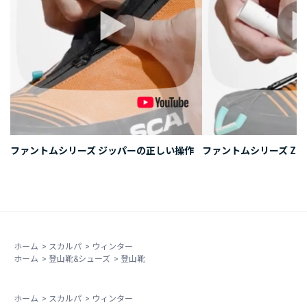
・軽量。本体も軽量なのですが、別途にゲイターを持参
しなくてよいぶん、さらに足が軽くなりました。
・靴とゲイターのあいだに隙間が無い。両者が一体型の
ため、雪が入ってこない。
・ゲイターを装着する手間が無い。寒いときや手袋して
いると、ゲイターを靴に合わせるのが大変なときがあり
ますが、ゲイター付きならその手間が一切ありません。
冬靴をどれにしようか迷っているかたがいたら、ゲイタ
ファントムシリーズ ジッパーの正しい操作
ファントムシリーズ ZIP
ー付きは便利だぞ、と言ってあげたいですね。
ホーム
>
スカルパ
>
ウィンター
ホーム
>
登山靴&シューズ
>
登山靴
ホーム
>
スカルパ
>
ウィンター