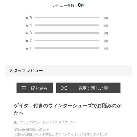
0
レビュー件数：
件
★
5
(0)
★
4
(0)
★
3
(0)
★
2
(0)
★
1
(0)
絞り込み
表示：新しい順
ゲイタ―付きのウィンターシューズでお悩みのか
たへ
色：ブラック/ブライトオレンジ
サイズ：41
製品の使用日数
:10日以上
お使いの使用シーン
:冬季登山,アイスクライミング,冬季クライミング