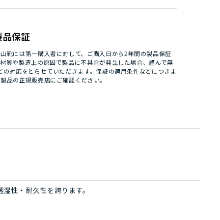
製品保証
山靴には第一購入者に対して、ご購入日から2年間の製品保証
。材質や製造上の原因で製品に不具合が発生した場合、謹んで無
どの対応をとらせていただきます。保証の適用条件などにつきま
パ製品の正規販売店にご確認ください。
透湿性・耐久性を誇ります。