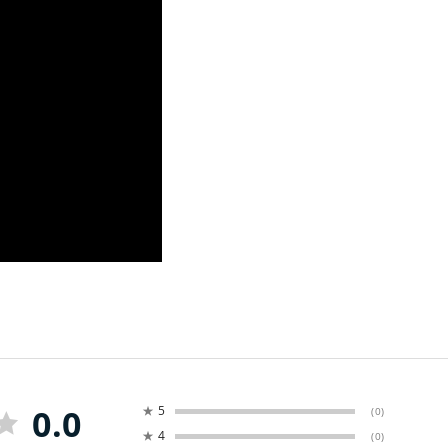
0.0
★
5
(0)
★
4
(0)