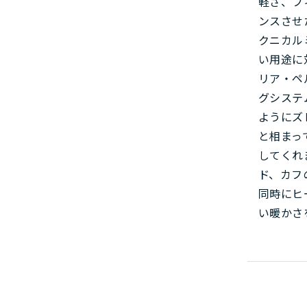
軽さ、フ
ンスさせ
クニカル
い用途に
リア・ペ
グシステ
ようにズ
と相まっ
してくれ
ド、カフ
同時にヒ
い暖かさ