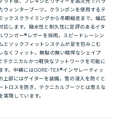
ィット感、フレキシビリティーを高次元でバラ
たウィンターブーツ。クランポンを使用するテ
ミックスクライミングから冬期縦走まで、幅広
対応します。撥水性と耐久性に定評のあるイタ
ルワンガー®レザーを採用。スピードレーシン
ムとソックフィットシステムが足を包みこむ
レなくフィット。無駄の無い精悍なシェイプ
てテクニカルかつ軽快なフットワークを可能に
ます。中綿にはGORE-TEX®インサレーティッ
の上部にはゲイターを装備。雪の浸入を防ぐと
ートロスを防ぎ、テクニカルブーツとは思えな
を実現しています。