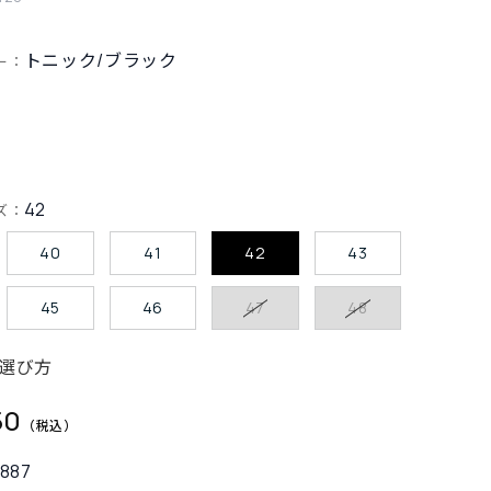
トニック/ブラック
ー：
42
ズ：
40
41
42
43
45
46
47
48
選び方
50
887