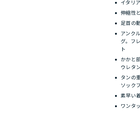
イタリ
伸縮性
足首の
アンク
グ。フ
ト
かかと
ウレタ
タンの
ソック
素早い
ワンタ