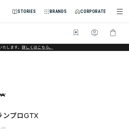
STORIES
BRANDS
CORPORATE
bookmark_star
identity_platform
shopping_bag
いたします。
詳しくはこちら。
ランプロGTX
420