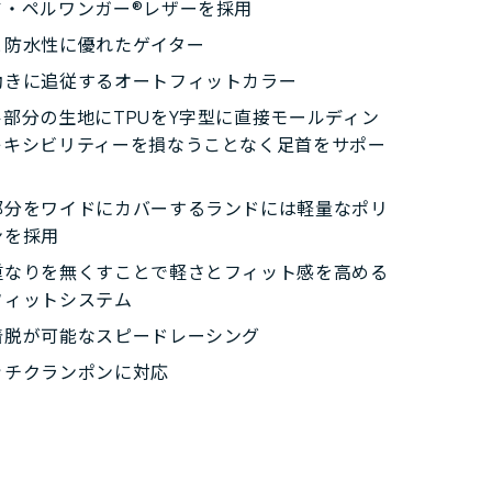
ア・ペルワンガー®レザーを採用
と防水性に優れたゲイター
動きに追従するオートフィットカラー
ル部分の生地にTPUをY字型に直接モールディン
レキシビリティーを損なうことなく足首をサポー
部分をワイドにカバーするランドには軽量なポリ
ンを採用
重なりを無くすことで軽さとフィット感を高める
フィットシステム
着脱が可能なスピードレーシング
ッチクランポンに対応