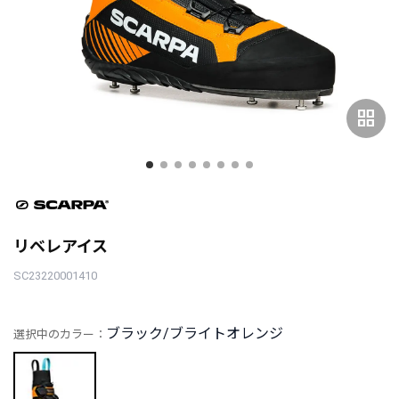
grid_view
リベレアイス
SC23220001410
ブラック/ブライトオレンジ
選択中のカラー：