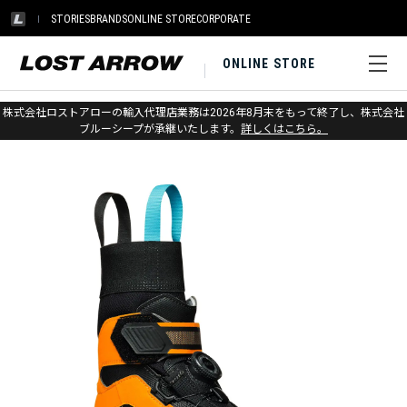
STORIES
BRANDS
ONLINE STORE
CORPORATE
ONLINE STORE
ホーム
>
スカルパ
>
ウィンター
株式会社ロストアローの輸入代理店業務は2026年8月末をもって終了し、株式会社
ブルーシープが承継いたします。
詳しくはこちら。