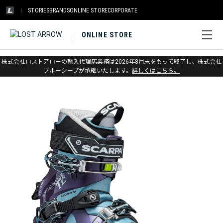
STORIES
BRANDS
ONLINE STORE
CORPORATE
ONLINE STORE
ホーム
>
スカルパ
>
スキー
>
テレマーク
株式会社ロストアローの輸入代理店業務は2026年8月末をもって終了し、株式会社
ブルーシープが承継いたします。
詳しくはこちら。