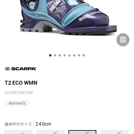
grid_view
T2 ECO WMN
SC24072001240
women's
24.0cm
選択中のサイズ：