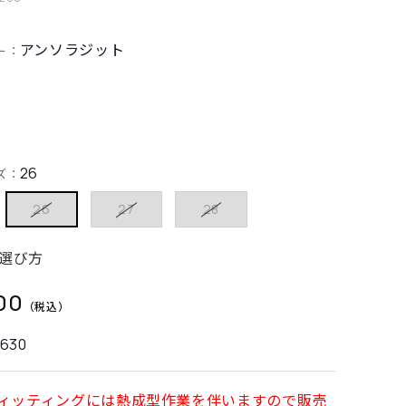
アンソラジット
ー：
26
ズ：
26
27
28
選び方
00
3630
ィッティングには熱成型作業を伴いますので販売