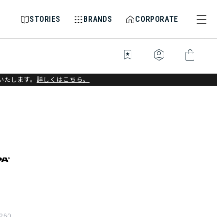
STORIES
BRANDS
CORPORATE
bookmark_star
identity_platform
shopping_bag
いたします。
詳しくはこちら。
260