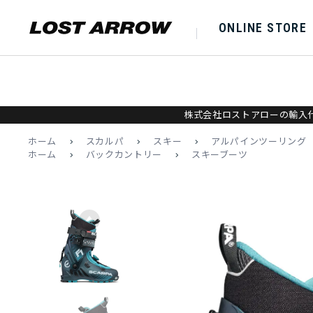
ONLINE STORE
株式会社ロストアローの輸入代
ホーム
>
スカルパ
>
スキー
>
アルパインツーリング
ホーム
>
バックカントリー
>
スキーブーツ