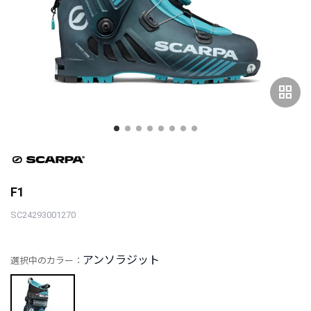
grid_view
F1
SC24293001270
アンソラジット
選択中のカラー：