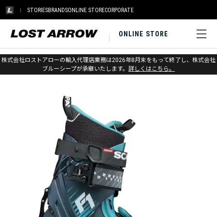
STORIES
BRANDS
ONLINE STORE
CORPORATE
ONLINE STORE
ホーム
>
スカルパ
>
スキー
>
アルパインツーリング
株式会社ロストアローの輸入代理店業務は2026年8月末をもって終了し、株式会社
ブルーシープが承継いたします。
詳しくはこちら。