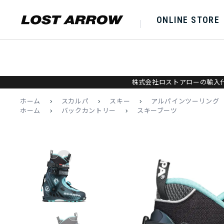
ONLINE STORE
株式会社ロストアローの輸入代
ホーム
>
スカルパ
>
スキー
>
アルパインツーリング
ホーム
>
バックカントリー
>
スキーブーツ