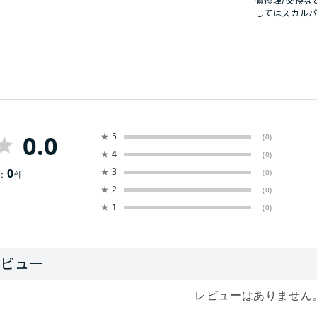
償修理/交換な
してはスカル
0.0
★
5
(0)
★
4
(0)
0
★
3
(0)
：
件
★
2
(0)
★
1
(0)
レビューはありません