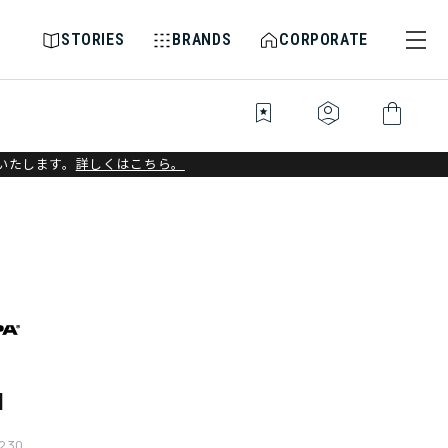
STORIES
BRANDS
CORPORATE
bookmark_star
identity_platform
shopping_bag
いたします。
詳しくはこちら。
N
230