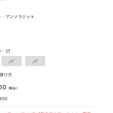
アンソラジット
ー：
23
ズ：
24
25
選び方
00
3630